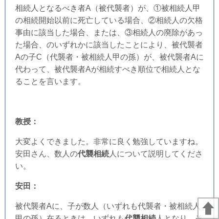
相続人となるべき者A（被代襲者）が、①被相続人甲
の相続開始以前に死亡している場合、②相続人の欠格
事由に該当した場合、または、③相続人の廃除があっ
た場合、のいずれかに該当したことにより、被代襲者
Aの子C（代襲者・被相続人甲の孫）が、被代襲者Aに
代わって、被代襲者Aが相続すべき順位で相続人とな
ることを言います。
教授：
大変よくできました。非常に良く勉強していますね。
安田さん、数人の
代襲相続
人について説明してくださ
い。
安田：
被代襲者Aに、子が数人（いずれも代襲者・被相続人
甲の孫）在るときは、いずれも
代襲相続
人となり、そ