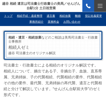
越谷 相続 遺言は司法書士行政書士の美馬／せんげん
台駅1分 土日祝営業
トップ
相続手続・遺産整理
遺言書
相続放棄
離婚
登記名義変更
事務所紹介
業務料金
お問い合わせ
相続・遺言・相続放棄
などのご相談は美馬司法書士・行政書
士事務所
相続人ゼミ
越谷 司法書士のオリジナル解説
司法書士・行政書士による相続のオリジナル解説です。
相続人について、嫡出である子、非嫡出子、血族、直系尊
属、兄弟姉妹、子の代襲相続、代襲相続の要件、代襲相続
その他の要件、最代襲、兄弟姉妹の再代襲、遺言と代襲相
続と分けて解説しています。“せんげん台駅前大学”のゼミ
形式です。