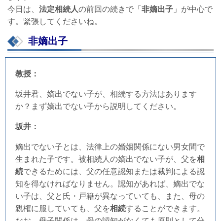
今日は、
法定相続人
の前回の続きで「
非嫡出子
」が中心で
す。緊張してくださいね。
非嫡出子
教授：
坂井君、嫡出でない子が、相続する方法はあります
か？まず嫡出でない子から説明してください。
坂井：
嫡出でない子とは、法律上の婚姻関係にない男女間で
生まれた子です。被相続人の嫡出でない子が、父を
相
続
できるためには、父の任意認知または裁判による認
知を得なければなりません。認知があれば、嫡出でな
い子は、父と氏・戸籍が異なっていても、また、母の
親権に服していても、父を
相続
することができます。
なお、母子関係は、母の認知がなくても原則として分