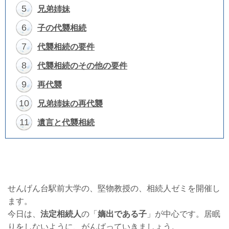
5
兄弟姉妹
6
子の代襲相続
7
代襲相続の要件
8
代襲相続のその他の要件
9
再代襲
10
兄弟姉妹の再代襲
11
遺言と代襲相続
せんげん台駅前大学の、堅物教授の、相続人ゼミを開催し
ます。
今日は、
法定相続人
の「
嫡出である子
」が中心です。居眠
りをしないように、がんばっていきましょう。