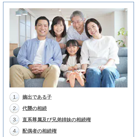
1
嫡出である子
2
代襲の相続
3
直系尊属及び兄弟姉妹の相続権
4
配偶者の相続権