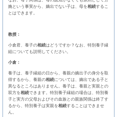
娩という事実から、嫡出でない子は、母を
相続
するこ
とはできます。
教授：
小倉君、養子の
相続
はどうですか？なお、特別養子縁
組についても説明してください。
小倉：
養子は、養子縁組の日から、養親の嫡出子の身分を取
得するから、養親の
相続
については、嫡出である子と
異なるところはありません。養子は、養親と実親との
双方を
相続
できます。特別養子縁組の場合は、特別養
子と実方の父母およびその血族との親族関係は終了す
るから、特別養子は実親を
相続
することはできませ
ん。