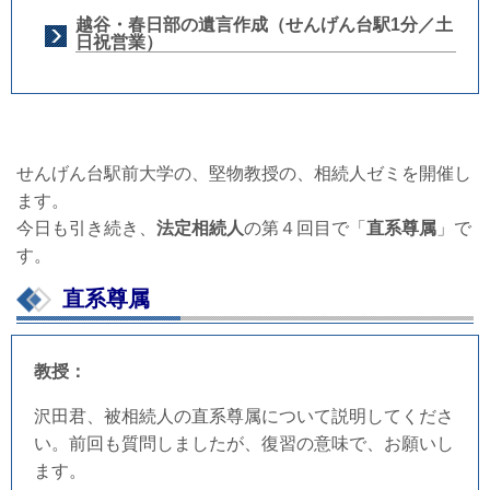
越谷・春日部の遺言作成（せんげん台駅1分／土
日祝営業）
せんげん台駅前大学の、堅物教授の、相続人ゼミを開催し
ます。
今日も引き続き、
法定相続人
の第４回目で「
直系尊属
」で
す。
直系尊属
教授：
沢田君、被相続人の直系尊属について説明してくださ
い。前回も質問しましたが、復習の意味で、お願いし
ます。