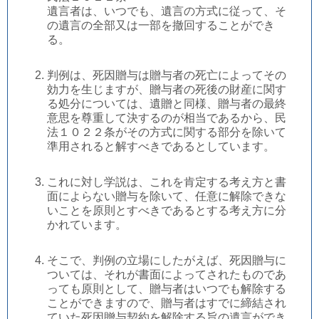
遺言者は、いつでも、遺言の方式に従って、そ
の遺言の全部又は一部を撤回することができ
る。
判例は、死因贈与は贈与者の死亡によってその
効力を生じますが、贈与者の死後の財産に関す
る処分については、遺贈と同様、贈与者の最終
意思を尊重して決するのが相当であるから、民
法１０２２条がその方式に関する部分を除いて
準用されると解すべきであるとしています。
これに対し学説は、これを肯定する考え方と書
面によらない贈与を除いて、任意に解除できな
いことを原則とすべきであるとする考え方に分
かれています。
そこで、判例の立場にしたがえば、死因贈与に
ついては、それが書面によってされたものであ
っても原則として、贈与者はいつでも解除する
ことができますので、贈与者はすでに締結され
ていた死因贈与契約を解除する旨の遺言ができ