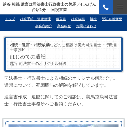
越谷 相続 遺言は司法書士行政書士の美馬／せんげん
台駅1分 土日祝営業
トップ
相続手続・遺産整理
遺言書
相続放棄
離婚
登記名義変更
事務所紹介
業務料金
お問い合わせ
相続・遺言・相続放棄
などのご相談は美馬司法書士・行政書
士事務所
はじめての遺贈
越谷 司法書士のオリジナル解説
司法書士・行政書士による相続のオリジナル解説です。
遺贈について、死因贈与の解除を解説しています。
遺言書作成、遺贈に関してのご相談は、美馬克康司法書
士・行政書士事務所へご相談ください。