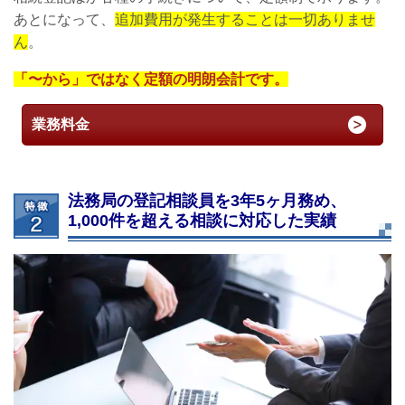
あとになって、
追加費用が発生することは一切ありませ
ん
。
「〜から」ではなく定額の明朗会計です。
業務料金
法務局の登記相談員を3年5ヶ月務め、
1,000件を超える相談に対応した実績