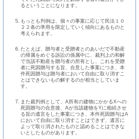
るということになります。
もっとも判例は、個々の事案に応じて民法１０
２２条の準用を限定していく傾向にあるものと
考えられます。
たとえば、贈与者と受贈者とのあいだで不動産
の帰属をめぐる訴訟の係属中に、裁判上の和解
で当該不動産を贈与者の所有とし、これを受贈
者に死因贈与する旨、合意した事案につき、本
件死因贈与は贈与者において自由に取り消すこ
とはできないもの解するのが相当としていま
す。
また裁判例として、A所有の建物にかかるXへの
死因贈与の合意後、Aが当該建物をYに相続させ
る旨の遺言をした事案につき、本件死因贈与はA
において自由に取り消すことはできず、遺言に
よって取り消されたものと認めることはできな
いとしたものがあります。