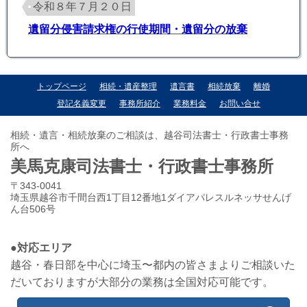
令和８年７月２０日
遺留分侵害請求権の行使期間・遺留分の放棄
トップページ
相続・遺産整理
遺言書
相続放棄
離婚
登記名義変更
事務所紹介
業務料金
お問い合せ
相続・遺言・相続放棄のご相談は、越谷司法書士・行政書士事務
所へ
美馬克康司法書士・行政書士事務所
〒343-0041
埼玉県越谷市千間台西1丁目12番地1ダイアパレスルネッサせんげ
ん台506号
●対応エリア
越谷・春日部を中心に埼玉〜都内の皆さまよりご相談いた
だいておりますが大部分の業務は全国対応可能です。