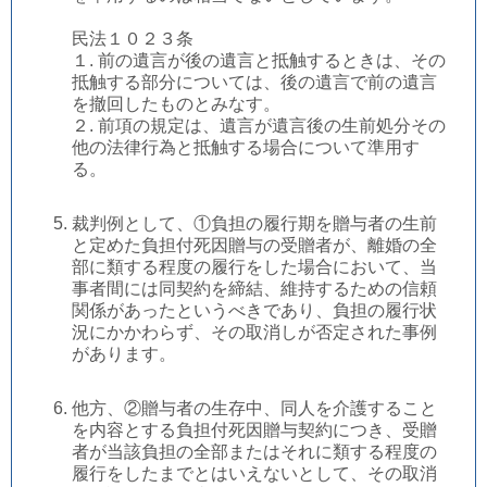
民法１０２３条
１. 前の遺言が後の遺言と抵触するときは、その
抵触する部分については、後の遺言で前の遺言
を撤回したものとみなす。
２. 前項の規定は、遺言が遺言後の生前処分その
他の法律行為と抵触する場合について準用す
る。
裁判例として、①負担の履行期を贈与者の生前
と定めた負担付死因贈与の受贈者が、離婚の全
部に類する程度の履行をした場合において、当
事者間には同契約を締結、維持するための信頼
関係があったというべきであり、負担の履行状
況にかかわらず、その取消しが否定された事例
があります。
他方、②贈与者の生存中、同人を介護すること
を内容とする負担付死因贈与契約につき、受贈
者が当該負担の全部またはそれに類する程度の
履行をしたまでとはいえないとして、その取消