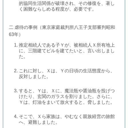
的協同生活関係が破壊され、その修復を、著し
く困難ならしめる程度が、必要です。
二 虐待の事例（東京家庭裁判所八王子支部審判昭和
63年）
推定相続人である子Ｙが、被相続人Ｘ所有地上
に、三階建てビルを建てたいと、言い出しまし
た。
これに対し、Ｘは、Ｙの日頃の生活態度から、
反対しました。
すると、Ｙは、Ｘに、魔法瓶や醤油瓶を投げつ
けたり、玄関のガラスを割りました。さらに、
Ｙは、灯油をまいて放火すると、脅しました。
そこで、Ｘら家族は、やむなく親族経営の旅館
へ、避難しました。