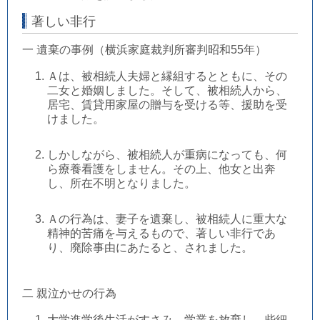
著しい非行
一 遺棄の事例（横浜家庭裁判所審判昭和55年）
Ａは、被相続人夫婦と縁組するとともに、その
二女と婚姻しました。そして、被相続人から、
居宅、賃貸用家屋の贈与を受ける等、援助を受
けました。
しかしながら、被相続人が重病になっても、何
ら療養看護をしません。その上、他女と出奔
し、所在不明となりました。
Ａの行為は、妻子を遺棄し、被相続人に重大な
精神的苦痛を与えるもので、著しい非行であ
り、廃除事由にあたると、されました。
二 親泣かせの行為
大学進学後生活がすさみ、学業を放棄し、些細