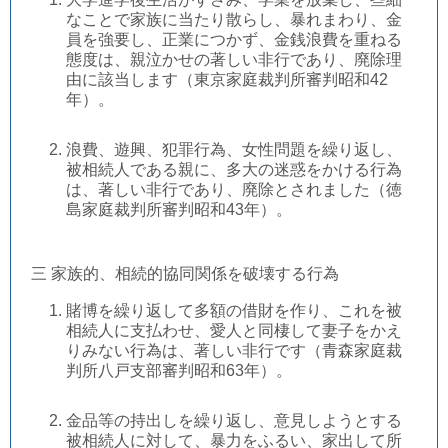
なことで家族に当たり散らし、暴れまわり、金
員を強要し、正業につかず、金銭浪費を重ねる
態度は、親泣かせの著しい非行であり、廃除理
由に該当します（東京家庭裁判所審判昭和42
年）。
浪費、遊興、犯罪行為、女性問題を繰り返し、
被相続人である親に、多大の迷惑をかける行為
は、著しい非行であり、廃除とされました（徳
島家庭裁判所審判昭和43年）。
三 家族的、相続的協同関係を破壊する行為
賭博を繰り返して多額の借財を作り、これを被
相続人に支払わせ、愛人と同棲して妻子をかえ
りみない行為は、著しい非行です（青森家庭裁
判所八戸支部審判昭和63年）。
金品等の持出しを繰り返し、意見しようとする
被相続人に対して、暴力をふるい、家出して所