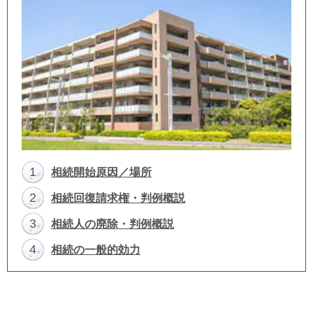
1
相続開始原因／場所
2
相続回復請求権・判例概説
3
相続人の廃除・判例概説
4
相続の一般的効力