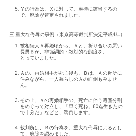
Ｙの行為は、Ｘに対して、虐待に該当するの
で、廃除が肯定されました。
三 重大な侮辱の事例（東京高等裁判所決定平成4年）
被相続人Ａ再婚頃から、Ａと、折り合いの悪い
長男Ｂが、非協調的・敵対的な態度を、
とっていました。
Ａの、再婚相手が死亡後も、Ｂは、Ａの近所に
住みながら、一人暮らしのＡの面倒もみませ
ん。
その上、Ａの再婚相手の、死亡に伴う遺産分割
をめぐって対立し、「早く死ね。80迄生きたの
で十分だ」などと、罵倒します。
裁判所は、Ｂの行為を、重大な侮辱によるとし
て、廃除を認めました。