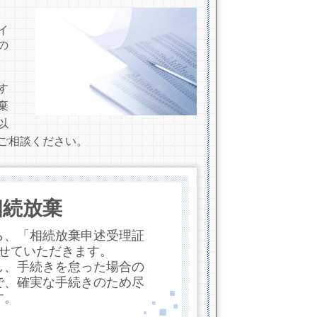
イ
の
す
棄
以
ご相談ください。
相続放棄
ら、「相続放棄申述受理証
せていただきます。
し、手続きを怠った場合の
で、確実な手続きのため尽
す。