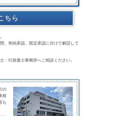
こちら
。
間、単純承認、限定承認に分けて解説して
士・行政書士事務所へご相談ください。
方の
車相
談も