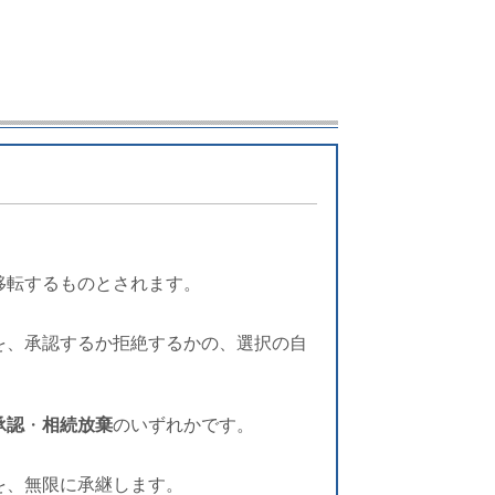
移転するものとされます。
を、承認するか拒絶するかの、選択の自
承認
・
相続放棄
のいずれかです。
を、無限に承継します。