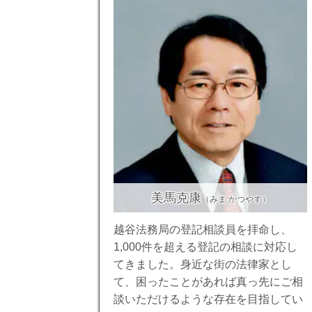
美馬克康
（みま かつやす）
越谷法務局の登記相談員を拝命し、
1,000件を超える登記の相談に対応し
てきました。身近な街の法律家とし
て、困ったことがあれば真っ先にご相
談いただけるような存在を目指してい