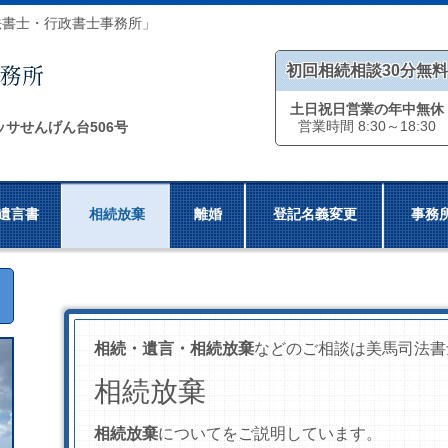
法書士・行政書士事務所」
初回相続相談30分無料
土日祝日営業の年中無休
営業時間 8:30～18:30
ッサせんげん台506号
遺言書
相続放棄
離婚
登記名義変更
事務
相続・遺言・相続放棄
などのご相談は美馬司法書
相続放棄
相続放棄
についてをご説明しています。