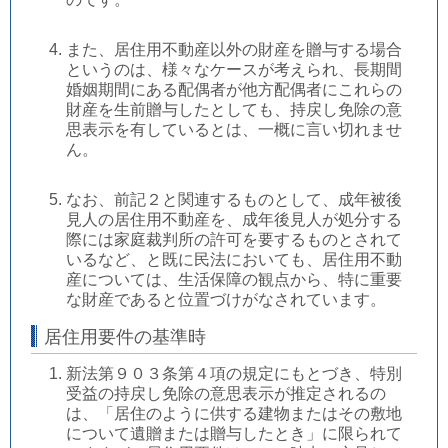
また、居住用不動産以外の財産を贈与する場合
というのは、様々なケースが考えられ、長期間
婚姻期間にある配偶者が他方配偶者にこれらの
財産を生前贈与したとしても、持戻し免除の意
思表示を有しているとは、一概に言い切れませ
ん。
なお、前記２と関連するものとして、成年被後
見人の居住用不動産を、成年後見人が処分する
際には家庭裁判所の許可を要するものとされて
いるなど、と既に民法においても、居住用不動
産については、生活保障の観点から、特に重要
な財産であると位置づけがなされています。
居住用要件の基準時
新法第９０３条第４項の規定にもとづき、特別
受益の持戻し免除の意思表示が推定されるの
は、「居住のように供する建物またはその敷地
について遺贈または贈与したとき」に限られて