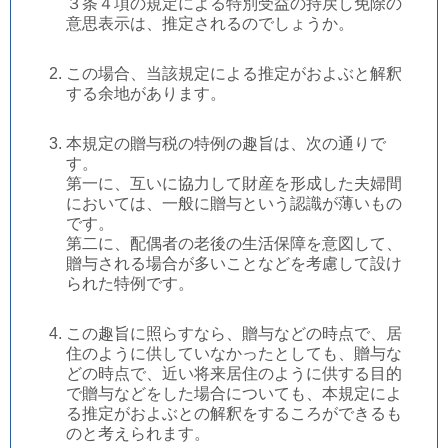
３条４項の規定による特別受益の持戻し免除の
意思表示は、推定されるのでしょうか。
この場合、当該規定による推定がおよぶと解釈
する余地があります。
本規定の贈与税の特例の趣旨は、次の通りで
す。
第一に、互いに協力して財産を形成した夫婦間
においては、一般に贈与という認識が薄いもの
です。
第二に、配偶者の老後の生活保障を意図して、
贈与される場合が多いことなどを考慮して設け
られた特例です。
この趣旨に照らすなら、贈与などの時点で、居
住のように供していなかったとしても、贈与な
どの時点で、近い将来居住のように供する目的
で贈与などをした場合についても、本規定によ
る推定がおよぶとの解釈をするころができるも
のと考えられます。