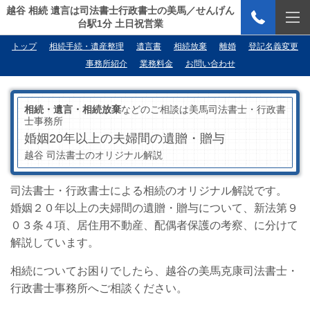
越谷 相続 遺言は司法書士行政書士の美馬／せんげん
台駅1分 土日祝営業
トップ
相続手続・遺産整理
遺言書
相続放棄
離婚
登記名義変更
事務所紹介
業務料金
お問い合わせ
相続・遺言・相続放棄
などのご相談は美馬司法書士・行政書
士事務所
婚姻20年以上の夫婦間の遺贈・贈与
越谷 司法書士のオリジナル解説
司法書士・行政書士による相続のオリジナル解説です。
婚姻２０年以上の夫婦間の遺贈・贈与について、新法第９
０３条４項、居住用不動産、配偶者保護の考察、に分けて
解説しています。
相続についてお困りでしたら、越谷の美馬克康司法書士・
行政書士事務所へご相談ください。