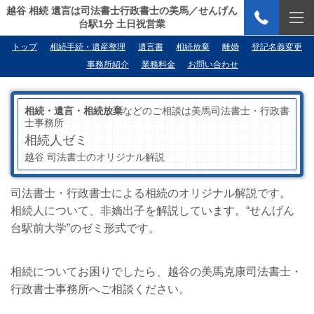
越谷 相続 遺言は司法書士行政書士の美馬／せんげん
台駅1分 土日祝営業
トップ
相続手続・遺産整理
遺言書
相続放棄
離婚
登記名義変更
事務所紹介
業務料金
お問い合わせ
相続・遺言・相続放棄
などのご相談は美馬司法書士・行政書
士事務所
相続人ゼミ
越谷 司法書士のオリジナル解説
司法書士・行政書士による相続のオリジナル解説です。
相続人について、非嫡出子を解説しています。“せんげん
台駅前大学”のゼミ形式です。
相続についてお困りでしたら、越谷の美馬克康司法書士・
行政書士事務所へご相談ください。