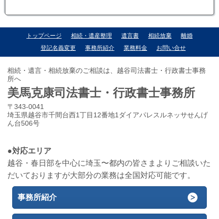
トップページ
相続・遺産整理
遺言書
相続放棄
離婚
登記名義変更
事務所紹介
業務料金
お問い合せ
相続・遺言・相続放棄のご相談は、越谷司法書士・行政書士事務
所へ
美馬克康司法書士・行政書士事務所
〒343-0041
埼玉県越谷市千間台西1丁目12番地1ダイアパレスルネッサせんげ
ん台506号
●対応エリア
越谷・春日部を中心に埼玉〜都内の皆さまよりご相談いた
だいておりますが大部分の業務は全国対応可能です。
事務所紹介