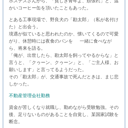
ホステスさんから、「貧しき青年よ、頑張れ」と、温
かいコーヒー缶を頂いたこともあった。
とある工事現場で、野良犬の「勘太郎」（私が名付け
た）と出会う。
境遇が似ていると思われたのか、懐いてくるので可愛
がり、休憩時には夜食のパンを 一緒に食べなが
ら、将来を語る。
「俺が、出世したら、勘太郎を飼ってやるからな」と
言うと、「クゥーン、クゥーン」と、「ご主人様、お
願いします」と言ってるようだった。
その「勘太郎」が、交通事故で死んだときは、まじ悲
しかった。
不動産管理会社勤務
資金が苦しくなり就職し、勤めながら受験勉強。
その
後、足りないものがあることを自覚し、某国家試験を
断念。