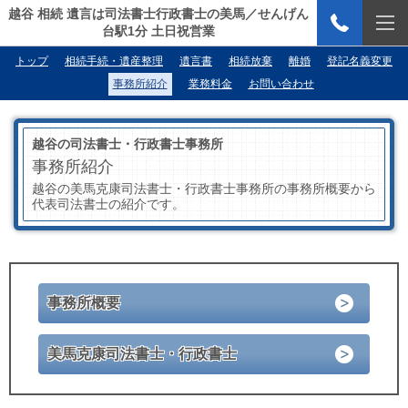
越谷 相続 遺言は司法書士行政書士の美馬／せんげん
台駅1分 土日祝営業
トップ
相続手続・遺産整理
遺言書
相続放棄
離婚
登記名義変更
事務所紹介
業務料金
お問い合わせ
越谷の司法書士・行政書士事務所
事務所紹介
越谷の美馬克康司法書士・行政書士事務所の事務所概要から
代表司法書士の紹介です。
事務所概要
美馬克康司法書士・行政書士