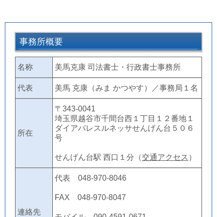
事務所概要
名称
美馬克康 司法書士・行政書士事務所
代表
美馬 克康（みま かつやす）／事務局１名
〒343-0041
埼玉県越谷市千間台西１丁目１２番地１
ダイアパレスルネッサせんげん台５０６
所在
号
せんげん台駅 西口１分（
交通アクセス
）
代表 048-970-8046
FAX 048-970-8047
連絡先
モバイル 090-4591-0671