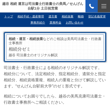
越谷 相続 遺言は司法書士行政書士の美馬／せんげん
台駅1分 土日祝営業
トップ
相続手続・遺産整理
遺言書
相続放棄
離婚
登記名義変更
事務所紹介
業務料金
お問い合わせ
相続・遺言・相続放棄
などのご相談は美馬司法書士・行政書
士事務所
相続分ゼミ
越谷 司法書士のオリジナル解説
司法書士・行政書士による相続のオリジナル解説です。
相続分について、法定相続分、指定相続分、遺留分と指定
相続分、相続資格重複、相続人の重複と分けて解説してい
ます。“せんげん台駅前大学”のゼミ形式です。
相続についてお困りでしたら、越谷の美馬克康司法書士・
行政書士事務所へご相談ください。