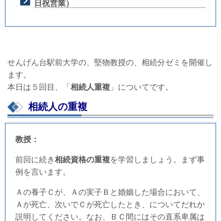
日祝営業）
せんげん台駅前大学の、堅物教授の、相続分ゼミを開催し
ます。
本日は５回目、「
相続人重複
」についてです。
相続人の重複
教授：
前回に続き
相続資格の重複
を学習しましょう。まず事
例を言います。
Ａの養子Ｃが、Ａの実子Ｂと婚姻した場合において、
Ａが死亡、次いでＣが死亡したとき、についてだれか
説明してください。なお、ＢＣ間にはその直系卑属は