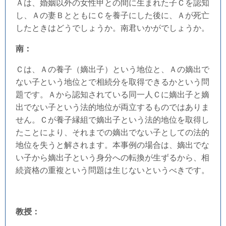
Ａは、婚姻以外の女性甲との間に生まれた子Ｃを認知
し、Ａの妻ＢとともにＣを養子にした後に、Ａが死亡
したときはどうでしょうか。南君いかがでしょうか。
南：
Ｃは、Ａの養子（嫡出子）という地位と、Ａの嫡出で
ない子という地位とで相続分を取得できるかという問
題です。Ａから認知されている同一人Ｃに嫡出子と嫡
出でない子という法的地位が両立するものではありま
せん。Ｃが養子縁組で嫡出子という法的地位を取得し
たことにより、それまでの嫡出でない子としての法的
地位を失うと解されます。本事例の場合は、嫡出でな
い子から嫡出子という身分への転換が生ずるから、相
続資格の重複という問題は生じないというべきです。
教授：