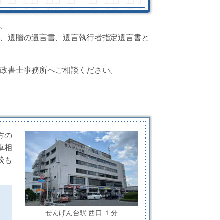
。
、遺贈の遺言書、遺言執行者指定遺言書と
政書士事務所へご相談ください。
方の
車相
談も
せんげん台駅 西口 １分