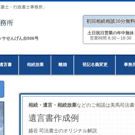
法書士・行政書士事務所」
初回相続相談30分無料
土日祝日営業の年中無休
営業時間 8:30～18:30
ッサせんげん台506号
遺言書
相続放棄
離婚
登記名義変更
事務
相続・遺言・相続放棄
などのご相談は美馬司法書
遺言書作成例
越谷 司法書士のオリジナル解説