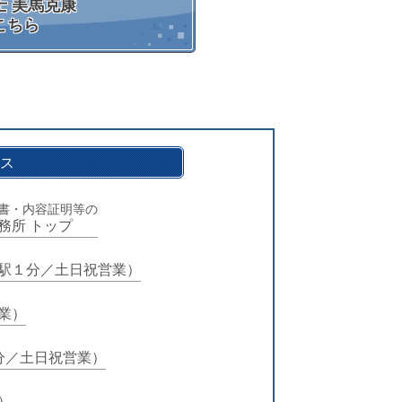
 美馬克康
こちら
ス
書・内容証明等の
務所 トップ
駅１分／土日祝営業）
業）
分／土日祝営業）
）