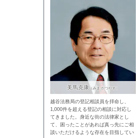
美馬克康
（みま かつやす）
越谷法務局の登記相談員を拝命し、
1,000件を超える登記の相談に対応し
てきました。身近な街の法律家とし
て、困ったことがあれば真っ先にご相
談いただけるような存在を目指してい