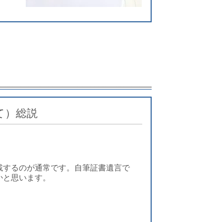
て）総説
。
載するのが通常です。自筆証書遺言で
かと思います。