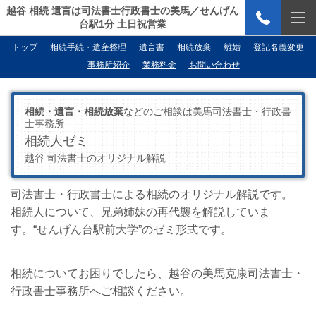
越谷 相続 遺言は司法書士行政書士の美馬／せんげん
台駅1分 土日祝営業
トップ
相続手続・遺産整理
遺言書
相続放棄
離婚
登記名義変更
事務所紹介
業務料金
お問い合わせ
相続・遺言・相続放棄
などのご相談は美馬司法書士・行政書
士事務所
相続人ゼミ
越谷 司法書士のオリジナル解説
司法書士・行政書士による相続のオリジナル解説です。
相続人について、兄弟姉妹の再代襲を解説していま
す。“せんげん台駅前大学”のゼミ形式です。
相続についてお困りでしたら、越谷の美馬克康司法書士・
行政書士事務所へご相談ください。