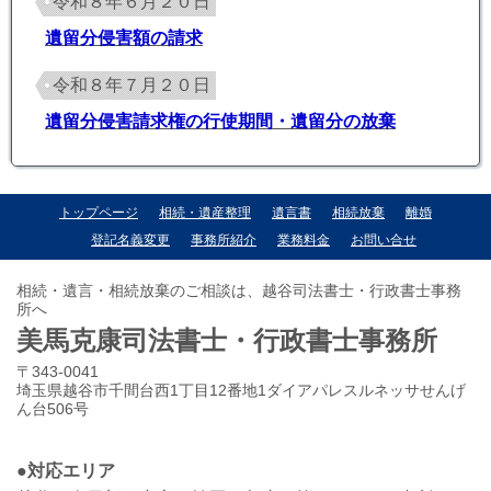
令和８年６月２０日
遺留分侵害額の請求
令和８年７月２０日
遺留分侵害請求権の行使期間・遺留分の放棄
トップページ
相続・遺産整理
遺言書
相続放棄
離婚
登記名義変更
事務所紹介
業務料金
お問い合せ
相続・遺言・相続放棄のご相談は、越谷司法書士・行政書士事務
所へ
美馬克康司法書士・行政書士事務所
〒343-0041
埼玉県越谷市千間台西1丁目12番地1ダイアパレスルネッサせんげ
ん台506号
●対応エリア