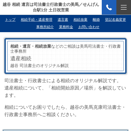
越谷 相続 遺言は司法書士行政書士の美馬／せんげん
台駅1分 土日祝営業
トップ
相続手続・遺産整理
遺言書
相続放棄
離婚
登記名義変更
事務所紹介
業務料金
お問い合わせ
相続・遺言・相続放棄
などのご相談は美馬司法書士・行政書
士事務所
遺産相続
越谷 司法書士のオリジナル解説
司法書士・行政書士による相続のオリジナル解説です。
遺産相続について、「相続開始原因／場所」を解説してい
ます。
相続についてお困りでしたら、越谷の美馬克康司法書士・
行政書士事務所へご相談ください。