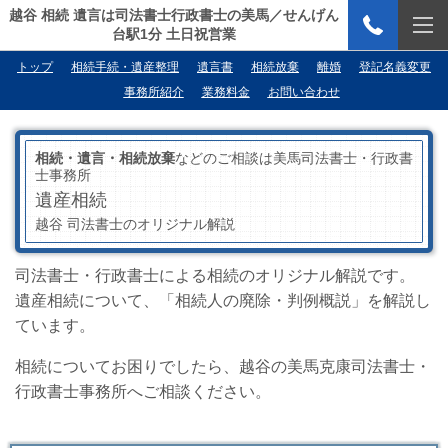
越谷 相続 遺言は司法書士行政書士の美馬／せんげん
台駅1分 土日祝営業
トップ
相続手続・遺産整理
遺言書
相続放棄
離婚
登記名義変更
事務所紹介
業務料金
お問い合わせ
相続・遺言・相続放棄
などのご相談は美馬司法書士・行政書
士事務所
遺産相続
越谷 司法書士のオリジナル解説
司法書士・行政書士による相続のオリジナル解説です。
遺産相続について、「相続人の廃除・判例概説」を解説し
ています。
相続についてお困りでしたら、越谷の美馬克康司法書士・
行政書士事務所へご相談ください。