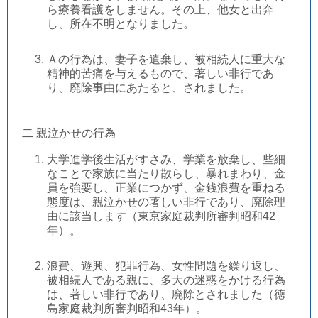
ら療養看護をしません。その上、他女と出奔
し、所在不明となりました。
Ａの行為は、妻子を遺棄し、被相続人に重大な
精神的苦痛を与えるもので、著しい非行であ
り、廃除事由にあたると、されました。
二 親泣かせの行為
大学進学後生活がすさみ、学業を放棄し、些細
なことで家族に当たり散らし、暴れまわり、金
員を強要し、正業につかず、金銭浪費を重ねる
態度は、親泣かせの著しい非行であり、廃除理
由に該当します（東京家庭裁判所審判昭和42
年）。
浪費、遊興、犯罪行為、女性問題を繰り返し、
被相続人である親に、多大の迷惑をかける行為
は、著しい非行であり、廃除とされました（徳
島家庭裁判所審判昭和43年）。