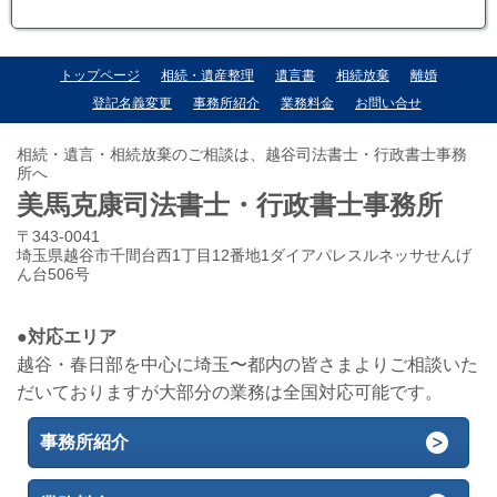
トップページ
相続・遺産整理
遺言書
相続放棄
離婚
登記名義変更
事務所紹介
業務料金
お問い合せ
相続・遺言・相続放棄のご相談は、越谷司法書士・行政書士事務
所へ
美馬克康司法書士・行政書士事務所
〒343-0041
埼玉県越谷市千間台西1丁目12番地1ダイアパレスルネッサせんげ
ん台506号
●対応エリア
越谷・春日部を中心に埼玉〜都内の皆さまよりご相談いた
だいておりますが大部分の業務は全国対応可能です。
事務所紹介