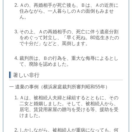
Ａの、再婚相手が死亡後も、Ｂは、Ａの近所に
住みながら、一人暮らしのＡの面倒もみませ
ん。
その上、Ａの再婚相手の、死亡に伴う遺産分割
をめぐって対立し、「早く死ね。80迄生きたの
で十分だ」などと、罵倒します。
裁判所は、Ｂの行為を、重大な侮辱によるとし
て、廃除を認めました。
著しい非行
一 遺棄の事例（横浜家庭裁判所審判昭和55年）
Ａは、被相続人夫婦と縁組するとともに、その
二女と婚姻しました。そして、被相続人から、
居宅、賃貸用家屋の贈与を受ける等、援助を受
けました。
しかしながら、被相続人が重病になっても、何