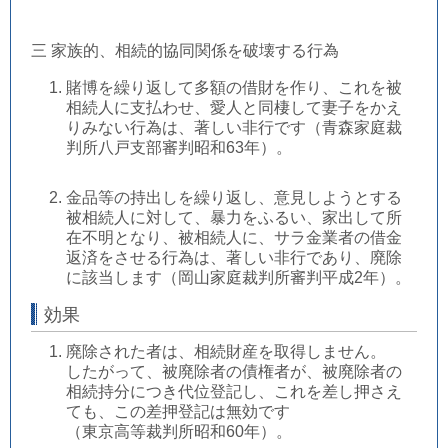
三 家族的、相続的協同関係を破壊する行為
賭博を繰り返して多額の借財を作り、これを被
相続人に支払わせ、愛人と同棲して妻子をかえ
りみない行為は、著しい非行です（青森家庭裁
判所八戸支部審判昭和63年）。
金品等の持出しを繰り返し、意見しようとする
被相続人に対して、暴力をふるい、家出して所
在不明となり、被相続人に、サラ金業者の借金
返済をさせる行為は、著しい非行であり、廃除
に該当します（岡山家庭裁判所審判平成2年）。
効果
廃除された者は、相続財産を取得しません。
したがって、被廃除者の債権者が、被廃除者の
相続持分につき代位登記し、これを差し押さえ
ても、この差押登記は無効です
（東京高等裁判所昭和60年）。