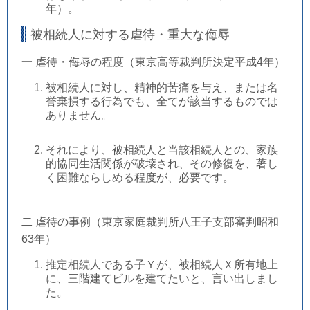
年）。
被相続人に対する虐待・重大な侮辱
一 虐待・侮辱の程度（東京高等裁判所決定平成4年）
被相続人に対し、精神的苦痛を与え、または名
誉棄損する行為でも、全てが該当するものでは
ありません。
それにより、被相続人と当該相続人との、家族
的協同生活関係が破壊され、その修復を、著し
く困難ならしめる程度が、必要です。
二 虐待の事例（東京家庭裁判所八王子支部審判昭和
63年）
推定相続人である子Ｙが、被相続人Ｘ所有地上
に、三階建てビルを建てたいと、言い出しまし
た。