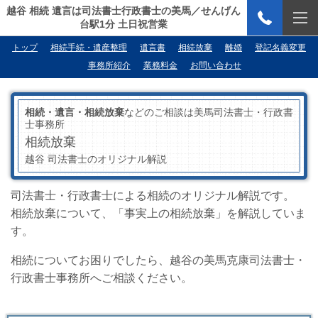
越谷 相続 遺言は司法書士行政書士の美馬／せんげん
台駅1分 土日祝営業
トップ
相続手続・遺産整理
遺言書
相続放棄
離婚
登記名義変更
事務所紹介
業務料金
お問い合わせ
相続・遺言・相続放棄
などのご相談は美馬司法書士・行政書
士事務所
相続放棄
越谷 司法書士のオリジナル解説
司法書士・行政書士による相続のオリジナル解説です。
相続放棄について、「事実上の相続放棄」を解説していま
す。
相続についてお困りでしたら、越谷の美馬克康司法書士・
行政書士事務所へご相談ください。