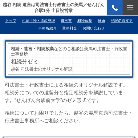
越谷 相続 遺言は司法書士行政書士の美馬／せんげん
台駅1分 土日祝営業
トップ
相続手続・遺産整理
遺言書
相続放棄
離婚
登記名義変更
事務所紹介
業務料金
お問い合わせ
相続・遺言・相続放棄
などのご相談は美馬司法書士・行政書
士事務所
相続分ゼミ
越谷 司法書士のオリジナル解説
司法書士・行政書士による相続のオリジナル解説です。
相続分についての遺留分と指定相続分を解説していま
す。“せんげん台駅前大学”のゼミ形式です。
相続についてお困りでしたら、越谷の美馬克康司法書士・
行政書士事務所へご相談ください。