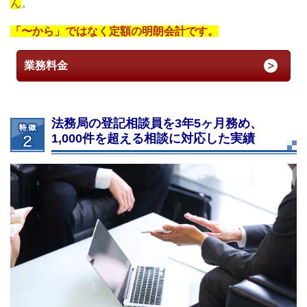
ん
。
「〜から」ではなく定額の明朗会計です。
業務料金
法務局の登記相談員を3年5ヶ月務め、
1,000件を超える相談に対応した実績