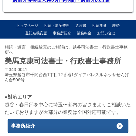
遺留分侵害請求権の行使期間・遺留分の放棄
トップページ
相続・遺産整理
遺言書
相続放棄
離婚
登記名義変更
事務所紹介
業務料金
お問い合せ
相続・遺言・相続放棄のご相談は、越谷司法書士・行政書士事務
所へ
美馬克康司法書士・行政書士事務所
〒343-0041
埼玉県越谷市千間台西1丁目12番地1ダイアパレスルネッサせんげ
ん台506号
●対応エリア
越谷・春日部を中心に埼玉〜都内の皆さまよりご相談いた
だいておりますが大部分の業務は全国対応可能です。
事務所紹介