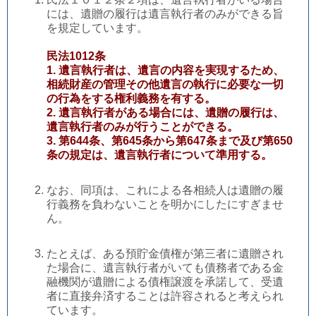
には、遺贈の履行は遺言執行者のみができる旨
を規定しています。
民法1012条
1. 遺言執行者は、遺言の内容を実現するため、
相続財産の管理その他遺言の執行に必要な一切
の行為をする権利義務を有する。
2.
遺言執行者がある場合には、遺贈の履行は、
遺言執行者のみが行うことができる。
3. 第644条、第645条から第647条まで及び第650
条の規定は、遺言執行者について準用する。
なお、同項は、これによる各相続人は遺贈の履
行義務を負わないことを明かにしたにすぎませ
ん。
たとえば、ある預貯金債権が第三者に遺贈され
た場合に、遺言執行者がいても債務者である金
融機関が遺贈による債権譲渡を承諾して、受遺
者に直接弁済することは許容されると考えられ
ています。