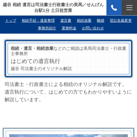
越谷 相続 遺言は司法書士行政書士の美馬／せんげん
台駅1分 土日祝営業
トップ
相続手続・遺産整理
遺言書
相続放棄
離婚
登記名義変更
事務所紹介
業務料金
お問い合わせ
相続・遺言・相続放棄
などのご相談は美馬司法書士・行政書
士事務所
はじめての遺言執行
越谷 司法書士のオリジナル解説
司法書士・行政書士による相続のオリジナル解説です。
遺言執行について、はじめての方でもわかりやすいように
解説しています。