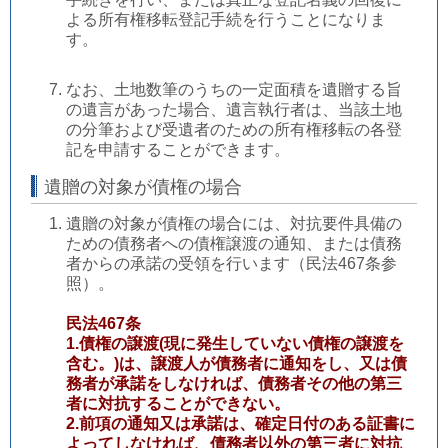
よる所有権移転登記手続を行うことになりま
す。
なお、土地数筆のうちの一定面積を遺贈する旨
の遺言があった場合、遺言執行者は、当該土地
の分筆および受遺者のための所有権移転の各登
記を申請することができます。
遺贈の対象が債権の場合
遺贈の対象が債権の場合には、対抗要件具備の
ための債務者への債権譲渡の通知、または債務
者からの承諾の受領を行います（民法467条参
照）。
民法467条
1.債権の譲渡(現に発生していない債権の譲渡を
含む。)は、譲渡人が債務者に通知をし、又は債
務者が承諾をしなければ、債務者その他の第三
者に対抗することができない。
2.前項の通知又は承諾は、確定​日付のある証書に
よってしなければ、債務者以外の第三者に対抗