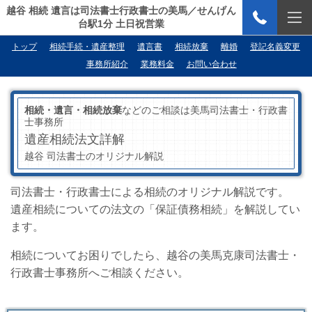
越谷 相続 遺言は司法書士行政書士の美馬／せんげん
台駅1分 土日祝営業
トップ
相続手続・遺産整理
遺言書
相続放棄
離婚
登記名義変更
事務所紹介
業務料金
お問い合わせ
相続・遺言・相続放棄
などのご相談は美馬司法書士・行政書
士事務所
遺産相続法文詳解
越谷 司法書士のオリジナル解説
司法書士・行政書士による相続のオリジナル解説です。
遺産相続についての法文の「保証債務相続」を解説してい
ます。
相続についてお困りでしたら、越谷の美馬克康司法書士・
行政書士事務所へご相談ください。