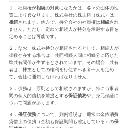
１．社員権が
相続
の対象になるかは、各々の団体の性
質により異なります。株式会社の株主権（株式）は、
相続
されます。他方で、持分会社の社員権は
相続
され
ません。ただし、定款で相続人が持分を承継する旨を
定めることは可能です。
２．なお、株式や持分が相続されるとして、相続人が
複数存在する場合は、共同相続人間に相続分に応じた
準共有関係が生ずるとされています。その場合、共有
者は、株主としての権利を行使すべき者一人を定め
て、会社に通知しなければなりません。
３．債務は、原則として相続されますが、特に当事者
間の個人的信頼を前提とする
保証債務
や、身元保証に
ついて問題があります。
４．
保証債務
について、判例通説は、通常の金銭消費
貸借上の債務（金額も保証期間も確定している）の
保