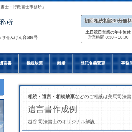
法書士・行政書士事務所」
初回相続相談30分無料
土日祝日営業の年中無休
営業時間 8:30～18:30
ッサせんげん台506号
遺言書
相続放棄
離婚
登記名義変更
事務
相続・遺言・相続放棄
などのご相談は美馬司法書
遺言書作成例
越谷 司法書士のオリジナル解説