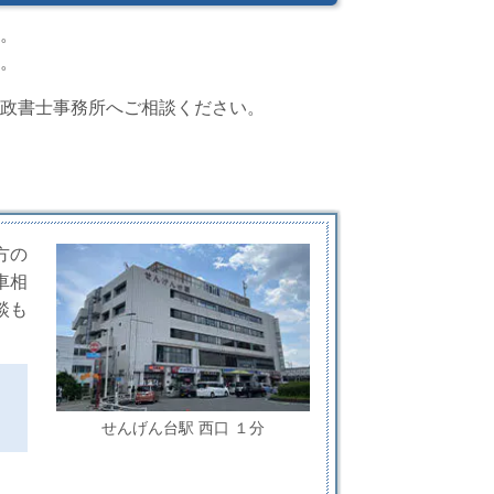
。
。
政書士事務所へご相談ください。
方の
車相
談も
せんげん台駅 西口 １分