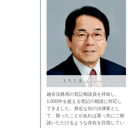
美馬克康
（みま かつやす）
越谷法務局の登記相談員を拝命し、
1,000件を超える登記の相談に対応し
てきました。身近な街の法律家とし
て、困ったことがあれば真っ先にご相
談いただけるような存在を目指してい