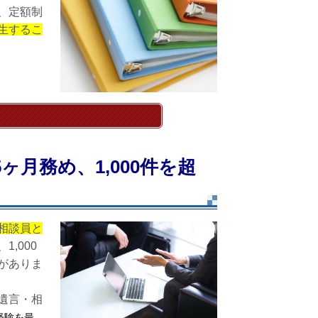
、定額制
生するこ
ヶ月務め、1,000件を超
相談員と
1,000
がありま
遺言・相
経験を最