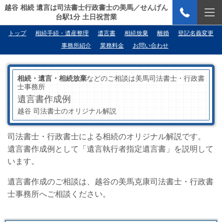
越谷 相続 遺言は司法書士行政書士の美馬／せんげん
台駅1分 土日祝営業
トップ
相続手続・遺産整理
遺言書
相続放棄
離婚
登記名義変更
事務所紹介
業務料金
お問い合わせ
相続・遺言・相続放棄
などのご相談は美馬司法書士・行政書
士事務所
遺言書作成例
越谷 司法書士のオリジナル解説
司法書士・行政書士による相続のオリジナル解説です。
遺言書作成例として「遺言執行者指定遺言書」を説明して
います。
遺言書作成のご相談は、越谷の美馬克康司法書士・行政書
士事務所へご相談ください。