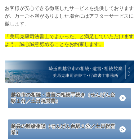
お客様が安心できる徹底したサービスを提供しております
が、万一ご不満がありました場合にはアフターサービスに
徹します。
「美馬克康司法書士でよかった」と満足していただけます
よう、誠心誠意努めることをお約束します。
越谷市の相続・遺言の相続手続き（せんげん台
駅１分／土日祝営業）
越谷の離婚相談（せんげん台駅１分／土日祝営
業）