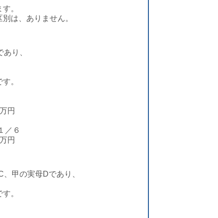
ます。
区別は、ありません。
であり、
です。
万円
１／６
万円
C、甲の実母Dであり、
です。