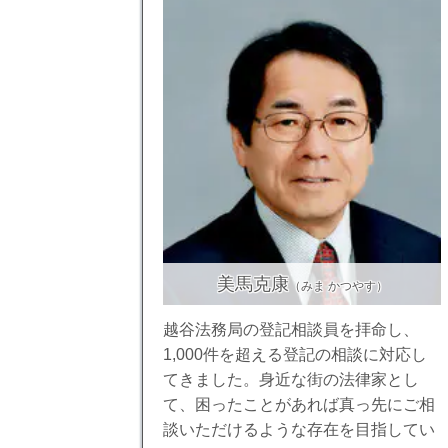
美馬克康
（みま かつやす）
越谷法務局の登記相談員を拝命し、
1,000件を超える登記の相談に対応し
てきました。身近な街の法律家とし
て、困ったことがあれば真っ先にご相
談いただけるような存在を目指してい