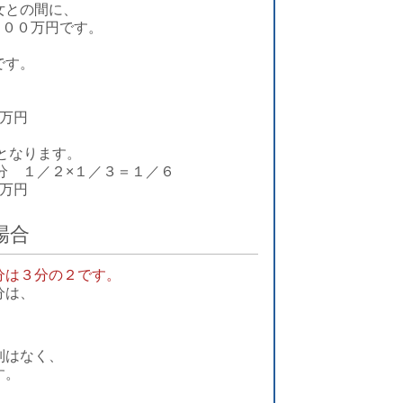
女との間に、
６００万円です。
です。
万円
となります。
分 １／２×１／３＝１／６
万円
場合
分は３分の２です。
分は、
別はなく、
す。