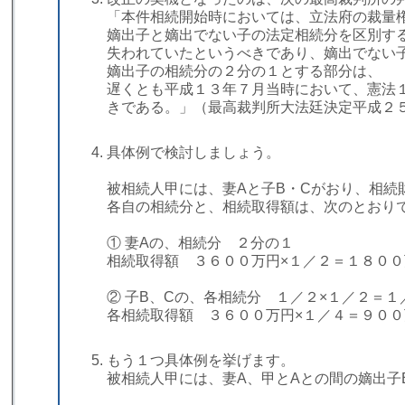
「本件相続開始時においては、立法府の裁量
嫡出子と嫡出でない子の法定相続分を区別す
失われていたというべきであり、嫡出でない
嫡出子の相続分の２分の１とする部分は、
遅くとも平成１３年７月当時において、憲法
きである。」（最高裁判所大法廷決定平成２
具体例で検討しましょう。
被相続人甲には、妻Aと子B・Cがおり、相続
各自の相続分と、相続取得額は、次のとおり
① 妻Aの、相続分 ２分の１
相続取得額 ３６００万円×１／２＝１８００
② 子B、Cの、各相続分 １／２×１／２＝１
​各相続取得額 ３６００万円×１／４＝９０
もう１つ具体例を挙げます。
被相続人甲には、妻A、甲とAとの間の嫡出子