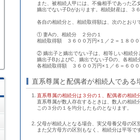
また、被相続人甲には、不倫相手であった乙
嫡出でない子Dがおります。相続財産は、３
各自の相続分と、相続取得額は、次のとおり
① 妻Aの、相続分 ２分の１
相続取得額 ３６００万円×１／２＝１８００
② 嫡出子と嫡出でない子は、相等しい相続分
嫡出子BおよびC、嫡出でない子Dの、各相続
各相続取得額 ３６００万円×１／６＝６００
直系尊属と配偶者が相続人である
直系尊属の相続分は３分の１、配偶者の相続
直系尊属が数人存在するときは、数人の相続
この３分の１を均分したものとなります。
父母が相続人となる場合、実父母養父母の区
また父方母方の区別もなく、相続分は平等で