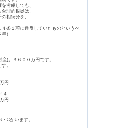
権を考慮しても、
る合理的根拠は、
子の相続分を、
１４条１項に違反していたものというべ
５年）
財産は ３６００万円です。
です。
万円
／４
０万円
B・Cがいます。