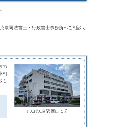
。
克康司法書士・行政書士事務所へご相談く
方の
車相
談も
せんげん台駅 西口 １分