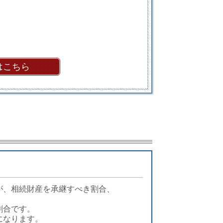
はこちら
が、相続財産を承継すべき割合、
割合
です。
になります。