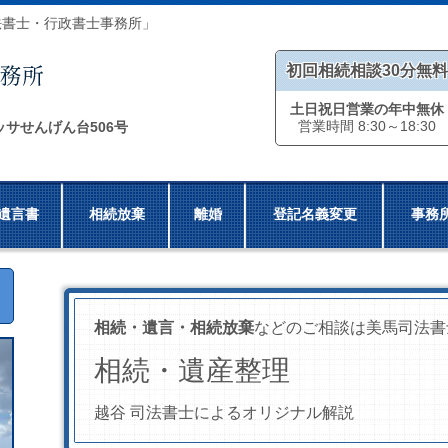
法書士・行政書士事務所」
初回相続相談30分無料
土日祝日営業の年中無休
営業時間 8:30～18:30
ッサせんげん台506号
遺言書
相続放棄
離婚
登記名義変更
事務
相続・遺言・相続放棄
などのご相談は美馬司法書
相続・遺産整理
越谷 司法書士によるオリジナル解説