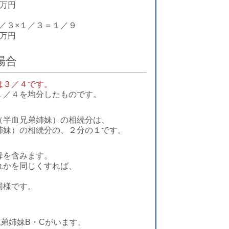
万円
１／３×１／３＝１／９
万円
場合
は３／４です。
１／４を均分したものです。
（半血兄弟姉妹）の相続分は、
姉妹）の相続分の、２分の１です。
母を含みます。
れかを同じくすれば、
同様です。
弟姉妹B・Cがいます。