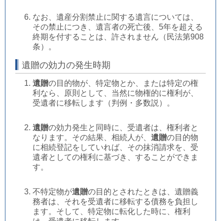
なお、遺産分割禁止に関する遺言については、
その禁止につき、遺言者の死亡後、5年を超える
終期を付することは、許されません（民法第908
条）。
遺贈の効力の発生時期
遺贈
の目的物が、特定物とか、または特定の権
利なら、原則として、当然に物権的に権利が、
受遺者に移転します（判例・多数説）。
遺贈
の効力発生と同時に、受遺者は、権利者と
なります。その結果、相続人が、
遺贈
の目的物
に相続登記をしていれば、その抹消請求を、受
遺者としての権利に基づき、することができま
す。
不特定物が
遺贈
の目的とされたときは、遺贈義
務者は、それを受遺者に移転する債務を負担し
ます。そして、特定物に転化した時に、権利