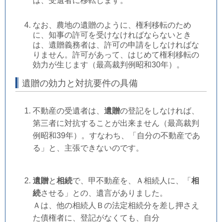
は、受遺者に移転します。
なお、農地の遺贈のように、権利移転のため
に、知事の許可を受けなければならないとき
は、遺贈義務者は、許可の申請をしなければな
りません。許可があって、はじめて権利移転の
効力が生じます（最高裁判例昭和30年）。
遺贈の効力と対抗要件の具備
不動産の受遺者は、
遺贈
の登記をしなければ、
第三者に対抗することが出来ません（最高裁判
例昭和39年）。すなわち、「自分の不動産であ
る」と、主張できないのです。
遺贈
と
相続
で、甲不動産を、Ａ相続人に、「
相
続
させる」との、遺言がありました。
Ａは、他の相続人Ｂの法定相続分を差し押さえ
た債権者に、登記がなくても、自分