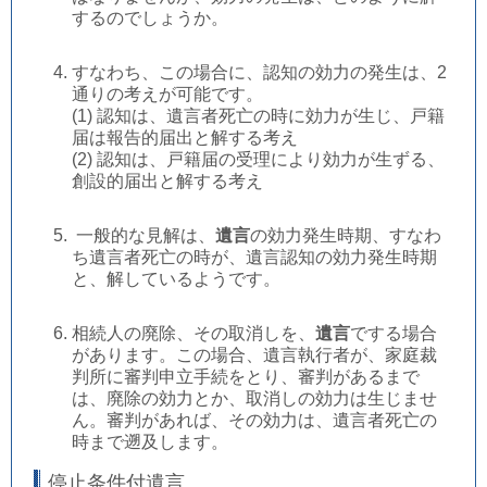
するのでしょうか。
すなわち、この場合に、認知の効力の発生は、2
通りの考えが可能です。
(1) 認知は、遺言者死亡の時に効力が生じ、戸籍
届は報告的届出と解する考え
(2) 認知は、戸籍届の受理により効力が生ずる、
創設的届出と解する考え
一般的な見解は、
遺言
の効力発生時期、すなわ
ち遺言者死亡の時が、遺言認知の効力発生時期
と、解しているようです。
相続人の廃除、その取消しを、
遺言
でする場合
があります。この場合、遺言執行者が、家庭裁
判所に審判申立手続をとり、審判があるまで
は、廃除の効力とか、取消しの効力は生じませ
ん。審判があれば、その効力は、遺言者死亡の
時まで遡及します。
停止条件付遺言