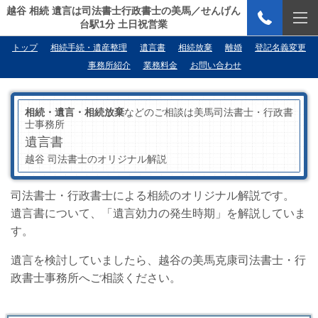
越谷 相続 遺言は司法書士行政書士の美馬／せんげん
台駅1分 土日祝営業
トップ
相続手続・遺産整理
遺言書
相続放棄
離婚
登記名義変更
事務所紹介
業務料金
お問い合わせ
相続・遺言・相続放棄
などのご相談は美馬司法書士・行政書
士事務所
遺言書
越谷 司法書士のオリジナル解説
司法書士・行政書士による相続のオリジナル解説です。
遺言書について、「遺言効力の発生時期」を解説していま
す。
遺言を検討していましたら、越谷の美馬克康司法書士・行
政書士事務所へご相談ください。