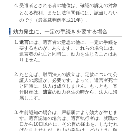
受遺者とされる者の地位は、確認の訴えの対象
となる権利、または法律関係には、該当しない
のです（最高裁判例平成11年）。
効力発生に、一定の手続きを要する場合
遺言
には、遺言者の意思の他に、一定の手続を
要するものが、あります。これらの場合には、
遺言者の死亡と同時に、効力を生じることはあ
りません。
たとえば、財団法人の設立は、定款について公
証人の認証が、必要です。よって、遺言者死亡
と同時に、法人は成立しません。もっとも、寄
付財産は、
遺言
の効力発生の時から、法人に帰
属します。
生前認知の場合は、戸籍届により効力が生じま
す。遺言認知の場合は、遺言執行者は、就職の
日から10日以内に、その旨の届出を、しなけれ
ばなりませんが、効力の発生は、どのように解