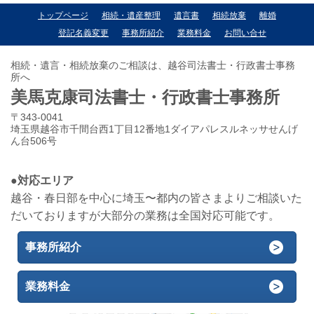
トップページ
相続・遺産整理
遺言書
相続放棄
離婚
登記名義変更
事務所紹介
業務料金
お問い合せ
相続・遺言・相続放棄のご相談は、越谷司法書士・行政書士事務
所へ
美馬克康司法書士・行政書士事務所
〒343-0041
埼玉県越谷市千間台西1丁目12番地1ダイアパレスルネッサせんげ
ん台506号
●対応エリア
越谷・春日部を中心に埼玉〜都内の皆さまよりご相談いた
だいておりますが大部分の業務は全国対応可能です。
事務所紹介
業務料金