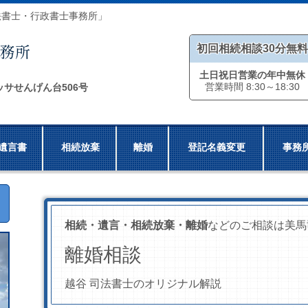
法書士・行政書士事務所」
初回相続相談30分無料
土日祝日営業の年中無休
営業時間 8:30～18:30
ッサせんげん台506号
遺言書
相続放棄
離婚
登記名義変更
事務
相続・遺言・相続放棄・離婚
などのご相談は美馬
離婚相談
越谷 司法書士のオリジナル解説