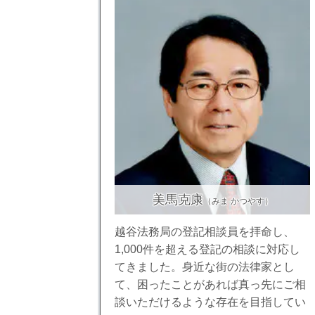
美馬克康
（みま かつやす）
越谷法務局の登記相談員を拝命し、
1,000件を超える登記の相談に対応し
てきました。身近な街の法律家とし
て、困ったことがあれば真っ先にご相
談いただけるような存在を目指してい