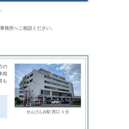
。
事務所へご相談ください。
方の
車相
談も
せんげん台駅 西口 １分