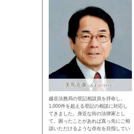
美馬克康
（みま かつやす）
越谷法務局の登記相談員を拝命し、
1,000件を超える登記の相談に対応し
てきました。身近な街の法律家とし
て、困ったことがあれば真っ先にご相
談いただけるような存在を目指してい