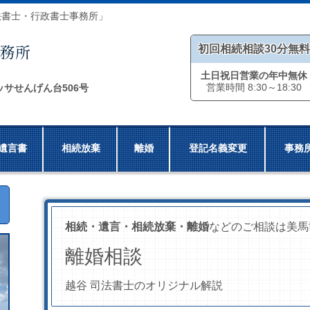
法書士・行政書士事務所」
初回相続相談30分無料
土日祝日営業の年中無休
営業時間 8:30～18:30
ッサせんげん台506号
遺言書
相続放棄
離婚
登記名義変更
事務
相続・遺言・相続放棄・離婚
などのご相談は美馬
離婚相談
越谷 司法書士のオリジナル解説