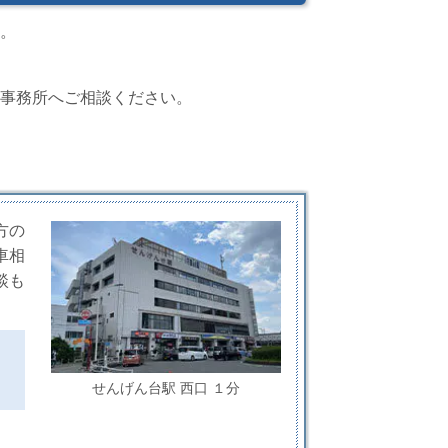
。
事務所へご相談ください。
方の
車相
談も
せんげん台駅 西口 １分