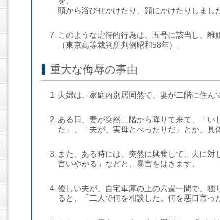
を、
頭から浴びせかけたり、顔にかけたりしまし
このような虐待的行為は、五号に該当し、離
（東京高等裁判所判例昭和58年）。
重大な侮辱の事由
夫婦は、家庭内別居同然で、妻が二階に住ん
ある日、妻が突然二階から降りて来て、「い
た」、「夫が、実母とべったりだ」とか、具
また、ある時には、突然に興奮して、夫に対
言いやがる」などと、暴言をはきます。
優しい夫が、自宅車庫の上の六畳一間で、独
ると、「二人で何を相談した。何を悪口言っ