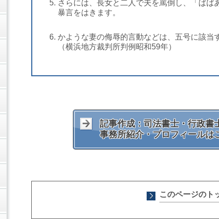
さらには、長女と二人で夫を罵倒し、「ばば
暴言をはきます。
かような妻の侮辱的言動などは、五号に該当
（横浜地方裁判所判例昭和59年）
記事作成：司法書士・行政書士
事務所紹介・プロフィールは
このページのト