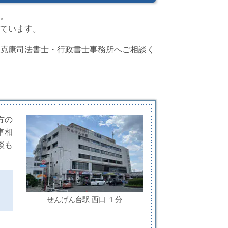
。
ています。
克康司法書士・行政書士事務所へご相談く
方の
車相
談も
せんげん台駅 西口 １分