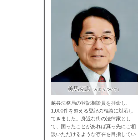
美馬克康
（みま かつやす）
越谷法務局の登記相談員を拝命し、
1,000件を超える登記の相談に対応し
てきました。身近な街の法律家とし
て、困ったことがあれば真っ先にご相
談いただけるような存在を目指してい