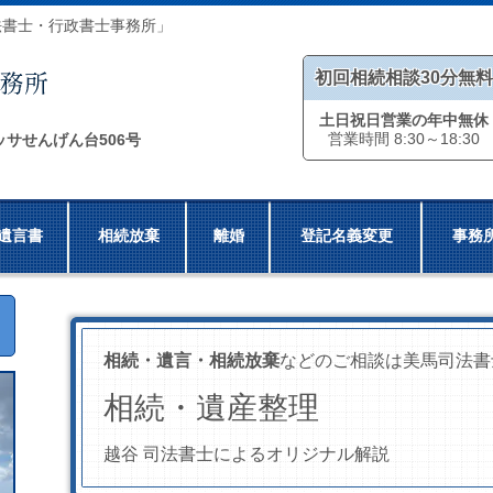
法書士・行政書士事務所」
初回相続相談30分無料
土日祝日営業の年中無休
営業時間 8:30～18:30
ッサせんげん台506号
遺言書
相続放棄
離婚
登記名義変更
事務
相続・遺言・相続放棄
などのご相談は美馬司法書
相続・遺産整理
越谷 司法書士によるオリジナル解説