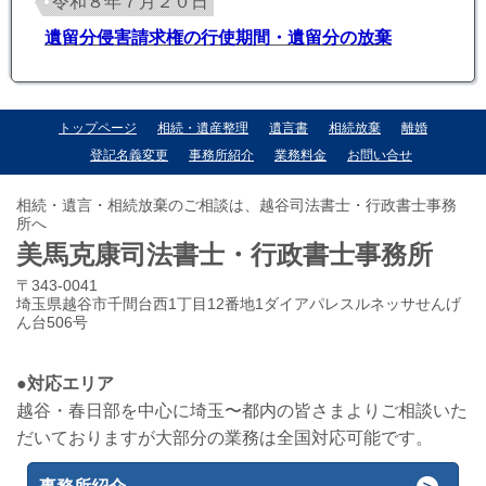
令和８年７月２０日
遺留分侵害請求権の行使期間・遺留分の放棄
トップページ
相続・遺産整理
遺言書
相続放棄
離婚
登記名義変更
事務所紹介
業務料金
お問い合せ
相続・遺言・相続放棄のご相談は、越谷司法書士・行政書士事務
所へ
美馬克康司法書士・行政書士事務所
〒343-0041
埼玉県越谷市千間台西1丁目12番地1ダイアパレスルネッサせんげ
ん台506号
●対応エリア
越谷・春日部を中心に埼玉〜都内の皆さまよりご相談いた
だいておりますが大部分の業務は全国対応可能です。