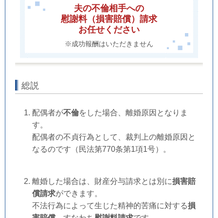
夫の不倫相手への
慰謝料（損害賠償）請求
お任せください
※成功報酬はいただきません
総説
配偶者が
不倫
をした場合、離婚原因となりま
す。
配偶者の不貞行為として、裁判上の離婚原因と
なるのです（民法第770条第1項1号）。
離婚した場合は、財産分与請求とは別に
損害賠
償請求
ができます。
不法行為によって生じた精神的苦痛に対する
損
害賠償
、すなわち
慰謝料請求
です。