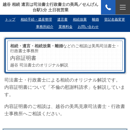
越谷 相続 遺言は司法書士行政書士の美馬／せんげん
台駅1分 土日祝営業
トップ
相続手続・遺産整理
遺言書
相続放棄
離婚
登記名義変更
事務所紹介
業務料金
お問い合わせ
相続・遺言・相続放棄・離婚
などのご相談は美馬司法書士・
行政書士事務所
内容証明書
越谷 司法書士のオリジナル解説
司法書士・行政書士による相続のオリジナル解説です。
内容証明書について「不倫の慰謝料請求」を解説していま
す。
内容証明書のご相談は、越谷の美馬克康司法書士・行政書
士事務所へご相談ください。