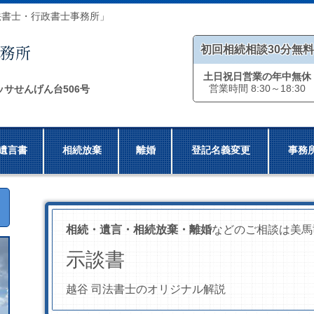
法書士・行政書士事務所」
初回相続相談30分無料
土日祝日営業の年中無休
営業時間 8:30～18:30
ッサせんげん台506号
遺言書
相続放棄
離婚
登記名義変更
事務
相続・遺言・相続放棄・離婚
などのご相談は美馬
示談書
越谷 司法書士のオリジナル解説