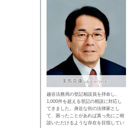
美馬克康
（みま かつやす）
越谷法務局の登記相談員を拝命し、
1,000件を超える登記の相談に対応し
てきました。身近な街の法律家とし
て、困ったことがあれば真っ先にご相
談いただけるような存在を目指してい