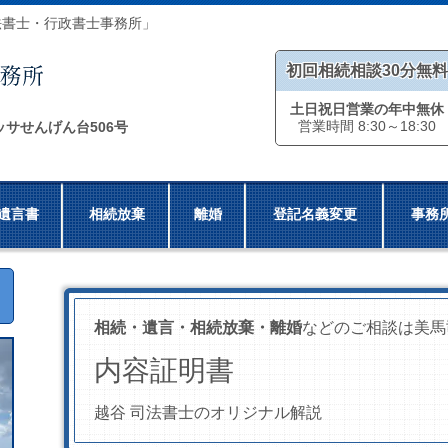
法書士・行政書士事務所」
初回相続相談30分無料
土日祝日営業の年中無休
営業時間 8:30～18:30
ッサせんげん台506号
遺言書
相続放棄
離婚
登記名義変更
事務
相続・遺言・相続放棄・離婚
などのご相談は美馬
内容証明書
越谷 司法書士のオリジナル解説