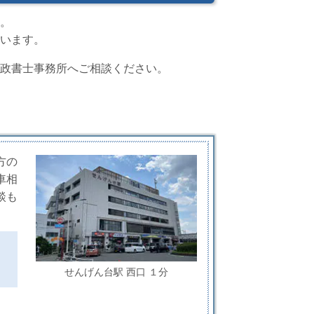
。
います。
政書士事務所へご相談ください。
方の
車相
談も
せんげん台駅 西口 １分