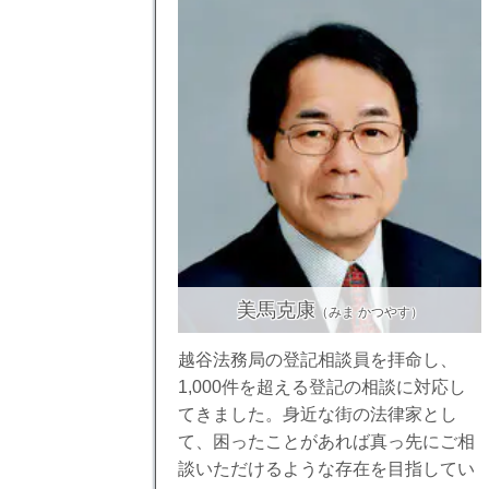
美馬克康
（みま かつやす）
越谷法務局の登記相談員を拝命し、
1,000件を超える登記の相談に対応し
てきました。身近な街の法律家とし
て、困ったことがあれば真っ先にご相
談いただけるような存在を目指してい