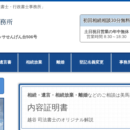
法書士・行政書士事務所」
初回相続相談30分無料
土日祝日営業の年中無休
営業時間 8:30～18:30
ッサせんげん台506号
遺言書
相続放棄
離婚
登記名義変更
事務
相続・遺言・相続放棄・離婚
などのご相談は美馬
内容証明書
越谷 司法書士のオリジナル解説