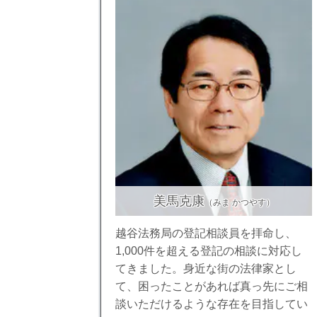
美馬克康
（みま かつやす）
越谷法務局の登記相談員を拝命し、
1,000件を超える登記の相談に対応し
てきました。身近な街の法律家とし
て、困ったことがあれば真っ先にご相
談いただけるような存在を目指してい