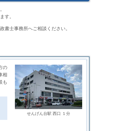
。
ます。
政書士事務所へご相談ください。
方の
車相
談も
せんげん台駅 西口 １分