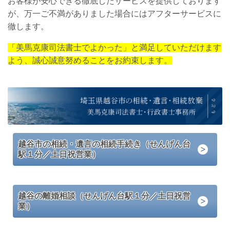
お客様が安心できる徹底したサービスを提供しております
が、万一ご不満がありました場合にはアフターサービスに
徹します。
「美馬克康司法書士でよかった」と満足していただけます
よう、誠心誠意努めることをお約束します。
越谷市の相続・遺言の相続手続き（せんげん台
駅１分／土日祝営業）
越谷の離婚相談（せんげん台駅１分／土日祝営
業）