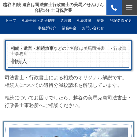
越谷 相続 遺言は司法書士行政書士の美馬／せんげん
台駅1分 土日祝営業
トップ
相続手続・遺産整理
遺言書
相続放棄
離婚
登記名義変更
事務所紹介
業務料金
お問い合わせ
相続・遺言・相続放棄
などのご相談は美馬司法書士・行政書
士事務所
相続人
司法書士・行政書士による相続のオリジナル解説です。
相続人についての遺留分減殺請求を解説しています。
相続についてお困りでしたら、越谷の美馬克康司法書士・
行政書士事務所へご相談ください。