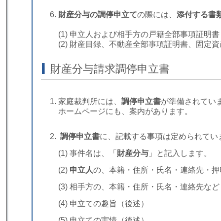
財産分与の調停申立て
の際には、
添付する書
(1) 申立人および相手方の戸籍全部事項証明
(2) 財産目録、不動産全部事項証明書、固定
財産分与請求調停申立書
家庭裁判所には、
調停申立書
が準備されてい
ホームページにも、案内があります。
調停申立書
に、記載する事項は定められてい
(1) 事件名は、「
財産分与
」と記入します。
(2)
申立人
の、本籍・住所・氏名・連絡先・押
(3) 相手方の、本籍・住所・氏名・連絡先な
(4) 申立ての趣旨（後述）
(5) 申立ての実情（後述）