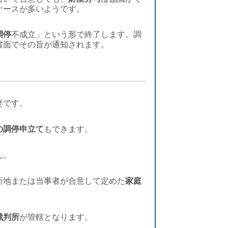
ケースが多いようです。
調停
不成立」という形で終了します。調
書面でその旨が通知されます。
妻です。
の調停申立て
もできます。
ん。
所地または当事者が合意して定めた
家庭
裁判所
が管轄となります。