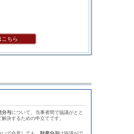
はこちら
産分与
について、当事者間で協議がとと
て解決するための申立てです。
合いで合意しても、
財産分与
は協議がで