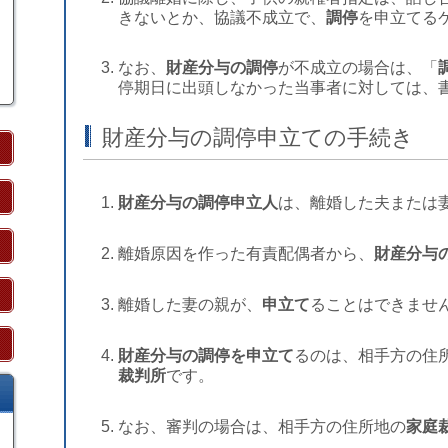
きないとか、協議不成立で、
調停
を申立てる
なお、
財産分与の調停
が不成立の場合は、「
停期日に出頭しなかった当事者に対しては、
財産分与の調停申立ての手続き
財産分与の調停申立人
は、離婚した夫または
離婚原因を作った有責配偶者から、
財産分与
離婚した妻の親が、
申立て
ることはできませ
財産分与の調停を申立て
るのは、相手方の住
裁判所
です。
なお、審判の場合は、相手方の住所地の
家庭