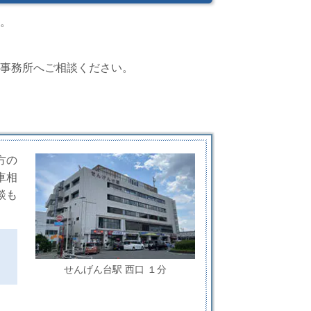
。
事務所へご相談ください。
方の
車相
談も
せんげん台駅 西口 １分