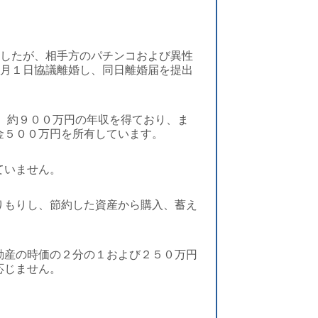
ましたが、相手方のパチンコおよび異性
５月１日協議離婚し、同日離婚届を提出
、約９００万円の年収を得ており、ま
金５００万円を所有しています。
ていません。
りもりし、節約した資産から購入、蓄え
動産の時価の２分の１および２５０万円
応じません。