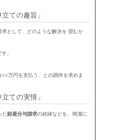
申立ての趣旨」
請求として、どのような解決を 望むか
です。
○○万円を支払う、との調停を求めま
申立ての実情」
った
財産分与請求
の経緯などを、簡潔に