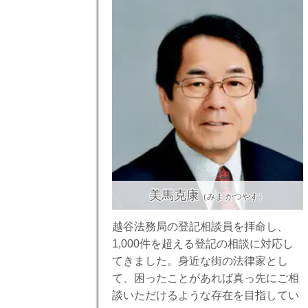
美馬克康
（みま かつやす）
越谷法務局の登記相談員を拝命し、
1,000件を超える登記の相談に対応し
てきました。身近な街の法律家とし
て、困ったことがあれば真っ先にご相
談いただけるような存在を目指してい