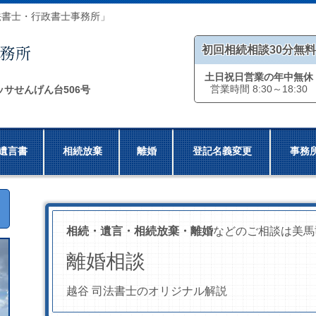
法書士・行政書士事務所」
初回相続相談30分無料
土日祝日営業の年中無休
営業時間 8:30～18:30
ッサせんげん台506号
遺言書
相続放棄
離婚
登記名義変更
事務
相続・遺言・相続放棄・離婚
などのご相談は美馬
離婚相談
越谷 司法書士のオリジナル解説