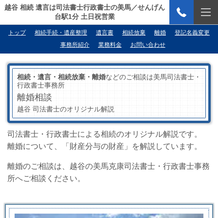
越谷 相続 遺言は司法書士行政書士の美馬／せんげん
台駅1分 土日祝営業
トップ
相続手続・遺産整理
遺言書
相続放棄
離婚
登記名義変更
事務所紹介
業務料金
お問い合わせ
相続・遺言・相続放棄・離婚
などのご相談は美馬司法書士・
行政書士事務所
離婚相談
越谷 司法書士のオリジナル解説
司法書士・行政書士による相続のオリジナル解説です。
離婚について、「財産分与の財産」を解説しています。
離婚のご相談は、越谷の美馬克康司法書士・行政書士事務
所へご相談ください。