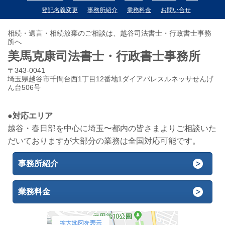
登記名義変更
事務所紹介
業務料金
お問い合せ
相続・遺言・相続放棄のご相談は、越谷司法書士・行政書士事務
所へ
美馬克康司法書士・行政書士事務所
〒343-0041
埼玉県越谷市千間台西1丁目12番地1ダイアパレスルネッサせんげ
ん台506号
●対応エリア
越谷・春日部を中心に埼玉〜都内の皆さまよりご相談いた
だいておりますが大部分の業務は全国対応可能です。
事務所紹介
業務料金