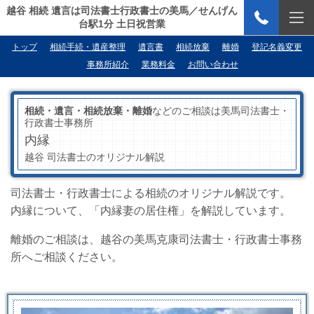
越谷 相続 遺言は司法書士行政書士の美馬／せんげん
台駅1分 土日祝営業
トップ
相続手続・遺産整理
遺言書
相続放棄
離婚
登記名義変更
事務所紹介
業務料金
お問い合わせ
相続・遺言・相続放棄・離婚
などのご相談は美馬司法書士・
行政書士事務所
内縁
越谷 司法書士のオリジナル解説
司法書士・行政書士による相続のオリジナル解説です。
内縁について、「内縁妻の居住権」を解説しています。
離婚のご相談は、越谷の美馬克康司法書士・行政書士事務
所へご相談ください。