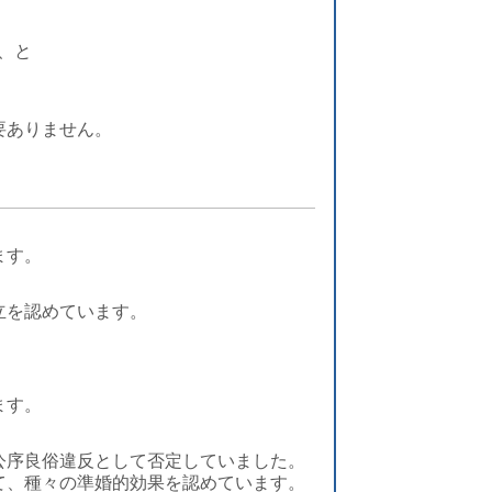
意、と
要ありません。
ます。
立を認めています。
。
ます。
公序良俗違反として否定していました。
て、種々の準婚的効果を認めています。