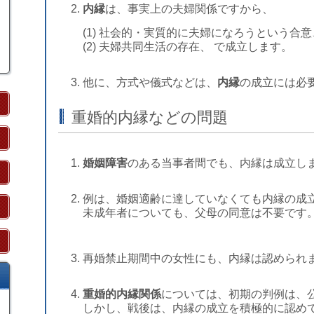
内縁
は、事実上の夫婦関係ですから、
(1) 社会的・実質的に夫婦になろうという合
(2) 夫婦共同生活の存在、 で成立します。
他に、方式や儀式などは、
内縁
の成立には必
重婚的内縁などの問題
婚姻障害
のある当事者間でも、内縁は成立し
例は、婚姻適齢に達していなくても内縁の成
未成年者についても、父母の同意は不要です
再婚禁止期間中の女性にも、内縁は認められ
重婚的内縁関係
については、初期の判例は、
しかし、戦後は、内縁の成立を積極的に認め