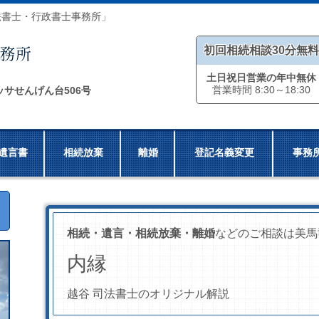
法書士・行政書士事務所」
初回相続相談30分無料
土日祝日営業の年中無休
営業時間 8:30～18:30
ッサせんげん台506号
遺言書
相続放棄
離婚
登記名義変更
事務
相続・遺言・相続放棄・離婚
などのご相談は美馬
内縁
越谷 司法書士のオリジナル解説