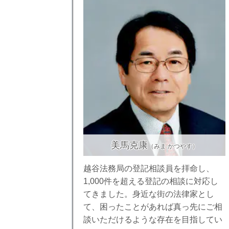
美馬克康
（みま かつやす）
越谷法務局の登記相談員を拝命し、
1,000件を超える登記の相談に対応し
てきました。身近な街の法律家とし
て、困ったことがあれば真っ先にご相
談いただけるような存在を目指してい