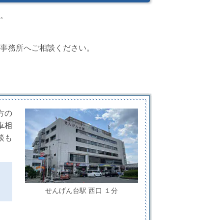
。
事務所へご相談ください。
方の
車相
談も
せんげん台駅 西口 １分