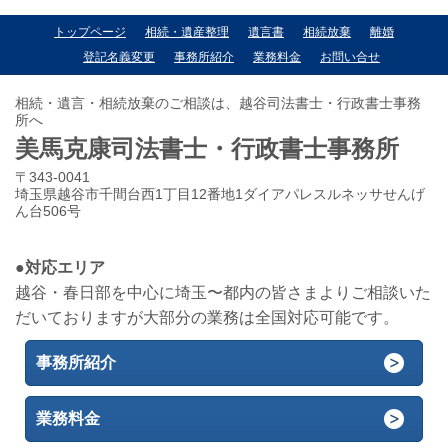
トップページ
相続・遺産整理
遺言書
相続放棄
離婚
登記名義変更
事務所紹介
業務料金
お問い合せ
相続・遺言・相続放棄のご相談は、越谷司法書士・行政書士事務
所へ
美馬克康司法書士・行政書士事務所
〒343-0041
埼玉県越谷市千間台西1丁目12番地1ダイアパレスルネッサせんげ
ん台506号
●対応エリア
越谷・春日部を中心に埼玉〜都内の皆さまよりご相談いた
だいておりますが大部分の業務は全国対応可能です。
事務所紹介
業務料金