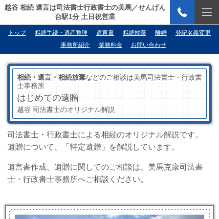
越谷 相続 遺言は司法書士行政書士の美馬／せんげん
台駅1分 土日祝営業
トップ
相続手続・遺産整理
遺言書
相続放棄
離婚
登記名義変更
事務所紹介
業務料金
お問い合わせ
相続・遺言・相続放棄
などのご相談は美馬司法書士・行政書
士事務所
はじめての遺贈
越谷 司法書士のオリジナル解説
司法書士・行政書士による相続のオリジナル解説です。
遺贈について、「特定遺贈」を解説しています。
遺言書作成、遺贈に関してのご相談は、美馬克康司法書
士・行政書士事務所へご相談ください。