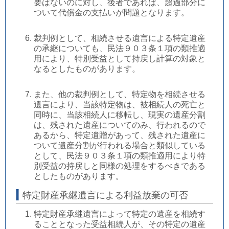
要はないのに対し、後者であれば、超過部分に
ついて代償金の支払いが問題となります。
裁判例として、相続させる遺言による特定遺産
の承継についても、民法９０３条１項の類推適
用により、特別受益として持戻し計算の対象と
なるとしたものがあります。
また、他の裁判例として、特定物を相続させる
遺言により、当該特定物は、被相続人の死亡と
同時に、当該相続人に移転し、現実の遺産分割
は、残された遺産についてのみ、行われるので
あるから、特定遺贈があって、残された遺産に
ついて遺産分割が行われる場合と類似している
として、民法９０３条１項の類推適用により特
別受益の持戻しと同様の処理をするべきである
としたものがあります。
特定財産承継遺言による利益放棄の可否
特定財産承継遺言によって特定の遺産を相続す
ることとなった受益相続人が、その特定の遺産