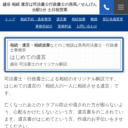
越谷 相続 遺言は司法書士行政書士の美馬／せんげん
台駅1分 土日祝営業
トップ
相続手続・遺産整理
遺言書
相続放棄
離婚
登記名義変更
事務所紹介
業務料金
お問い合わせ
相続・遺言・相続放棄
などのご相談は美馬司法書士・行政書
士事務所
はじめての遺言
越谷 司法書士のオリジナル解説
司法書士・行政書士による相続のオリジナル解説です。
はじめての遺言の「相続人の一人に相続させる遺言」で
す。
亡くなったあとのトラブル防止や遺された方が困らないよ
う、心配をかけたくないという方、遺言書をのこされてい
ます。遺言書がはじめてという方、作成のお手伝いをさせ
てください。