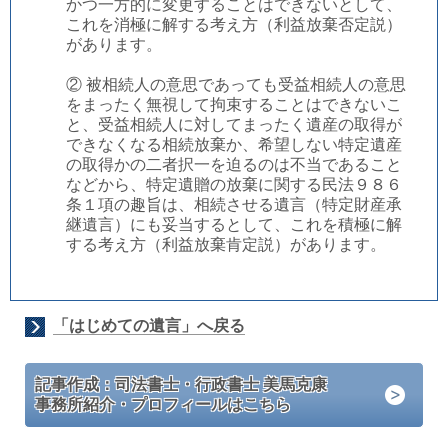
かつ一方的に変更することはできないとして、
これを消極に解する考え方（利益放棄否定説）
があります。
② 被相続人の意思であっても受益相続人の意思
をまったく無視して拘束することはできないこ
と、受益相続人に対してまったく遺産の取得が
できなくなる相続放棄か、希望しない特定遺産
の取得かの二者択一を迫るのは不当であること
などから、特定遺贈の放棄に関する民法９８６
条１項の趣旨は、相続させる遺言（特定財産承
継遺言）にも妥当するとして、これを積極に解
する考え方（利益放棄肯定説）があります。
「はじめての遺言」へ戻る
記事作成：司法書士・行政書士 美馬克康
事務所紹介・プロフィールはこちら