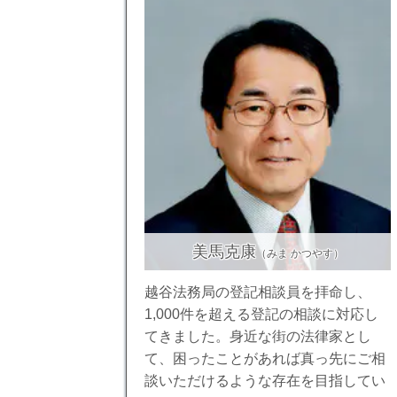
美馬克康
（みま かつやす）
越谷法務局の登記相談員を拝命し、
1,000件を超える登記の相談に対応し
てきました。身近な街の法律家とし
て、困ったことがあれば真っ先にご相
談いただけるような存在を目指してい