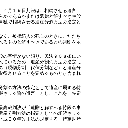
年４月１９日判決は、相続させる遺言
らかであるかまたは遺贈と解すべき特段
単独で相続させる遺産分割方法の指定と
なく、被相続人の死亡のときに、ただち
れるものと解すべきであるとの判断を示
段の事情がない限り、民法９０８条にい
れているため、遺産分割の方法の指定に
の（現物分割、代償分割など）と遺産分
取得させることを定めるものとが含まれ
分割の方法の指定として遺産に属する特
継させる旨の遺言」とし、これを「特定
最高裁判決が「遺贈と解すべき特段の事
遺産分割方法の指定としての相続させる
平成３０年改正法の規定する「特定財産