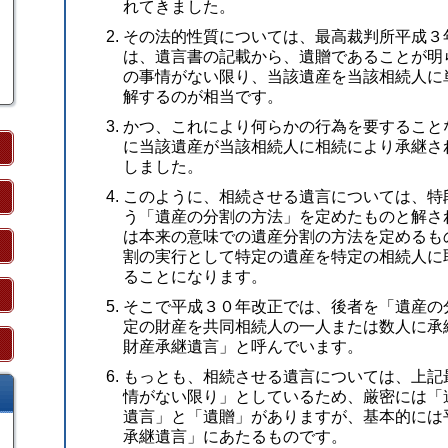
れてきました。
その法的性質については、最高裁判所平成３
は、遺言書の記載から、遺贈であることが明
の事情がない限り、当該遺産を当該相続人に
解するのが相当です。
かつ、これにより何らかの行為を要すること
に当該遺産が当該相続人に相続により承継さ
しました。
このように、相続させる遺言については、特
う「遺産の分割の方法」を定めたものと解さ
は本来の意味での遺産分割の方法を定めるも
割の実行として特定の遺産を特定の相続人に
ることになります。
そこで平成３０年改正では、後者を「遺産の
定の財産を共同相続人の一人または数人に承
財産承継遺言」と呼んでいます。
もっとも、相続させる遺言については、上記
情がない限り」としているため、厳密には「
遺言」と「遺贈」がありますが、基本的には
承継遺言」にあたるものです。