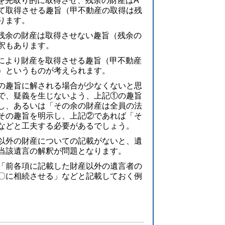
を先取り的に取得させ、残余の財産はA
て取得させる趣旨（甲不動産の取得は残
ります。
、残余の財産は取得させない趣旨（残余の
釈もあります。
分により財産を取得させる趣旨（甲不動産
）というものが考えられます。
の趣旨に解される場合が少なくないと思
で、疑義を生じないよう、上記①の趣旨
し、あるいは「その余の財産は全員の法
その趣旨を明示し、上記②であれば「そ
などと工夫する必要があるでしょう。
以外の財産についての記載がないと、遺
当該遺言の解釈が問題となります。
「前各項に記載した財産以外の遺言者の
〇に相続させる」などと記載しておく例