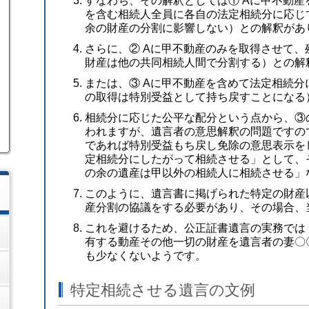
すなわち、その解釈としては① Aに甲不動産
を含む相続人全員に各自の法定相続分に応じ
余の財産の分割に影響しない）との解釈があ
さらに、② Aに甲不動産のみを取得させて
財産は他の共同相続人間で分割する）との解
または、③ Aに甲不動産を含めて法定相続
の取得は特別受益として持ち戻すことになる
相続分に応じた公平な配分という点から、③
われますが、遺言者の意思解釈の問題ですの
であれば特別受益もち戻し免除の意思表示を
定相続分にしたがって相続させる」として、
の余の遺産は甲以外の相続人に相続させる」
このように、遺言書に掲げられた特定の財産
産分割の協議をする必要があり、その場合、
これを避けるため、公正証書遺言の実務では
有する動産その他一切の財産を遺言者の妻〇
も少なくないようです。
特定相続させる遺言の文例