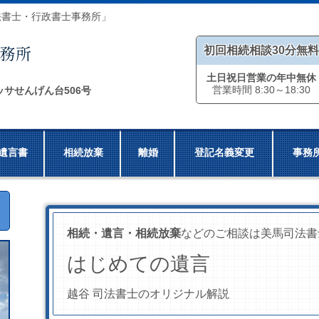
法書士・行政書士事務所」
初回相続相談30分無料
土日祝日営業の年中無休
営業時間 8:30～18:30
ッサせんげん台506号
遺言書
相続放棄
離婚
登記名義変更
事務
相続・遺言・相続放棄
などのご相談は美馬司法書
はじめての遺言
越谷 司法書士のオリジナル解説