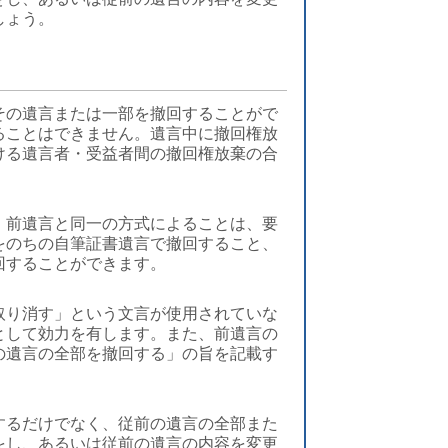
しょう。
その遺言または一部を撤回することがで
ることはできません。遺言中に撤回権放
ける遺言者・受益者間の撤回権放棄の合
、前遺言と同一の方式によることは、要
をのちの自筆証書遺言で撤回すること、
回することができます。
取り消す」という文言が使用されていな
として効力を有します。また、前遺言の
の遺言の全部を撤回する」の旨を記載す
するだけでなく、従前の遺言の全部また
をし、あるいは従前の遺言の内容を変更