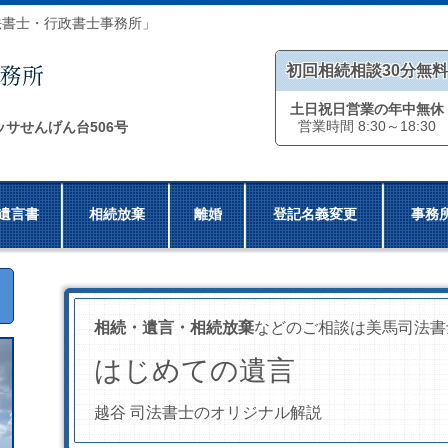
法書士・行政書士事務所」
初回相続相談30分無料
土日祝日営業の年中無休
営業時間 8:30～18:30
ッサせんげん台506号
遺言書
相続放棄
離婚
登記名義変更
事務
相続・遺言・相続放棄
などのご相談は美馬司法書
はじめての遺言
越谷 司法書士のオリジナル解説