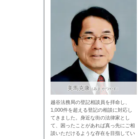
美馬克康
（みま かつやす）
越谷法務局の登記相談員を拝命し、
1,000件を超える登記の相談に対応し
てきました。身近な街の法律家とし
て、困ったことがあれば真っ先にご相
談いただけるような存在を目指してい