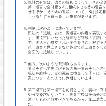
抵触の有無は、遺言の解釈によって、その全
第一遺言で全財産をAに相続させる旨の遺言
せるほか、その余の遺産について、Bは指定
しうるとする遺言をした事案があります。
判例は次のように述べています。
民法の「抵触」とは、両遺言の内容を実現す
ず、後遺言にいたった経緯など諸般の事情に
で、後遺言が成立された場合を含むと解する
第一遺言と両立させない趣旨で第二遺言をし
全面的に抵触しています。
他方、次のような裁判例もあります。
遺産をすべて妻に譲る旨の第一遺言をしたの
現状を維持し、妻の死後に換金して子らに一
案につき、次のように判断しています。
第二遺言は第一遺言を前提として、妻の生存
や分割を求めないこと、妻死亡後は換価分割
述べたものと解すべきであるから、第二遺言
た。