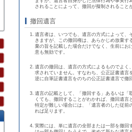
ますが、遺言者自身がした法律行為や事実行
されることによって、撤回が擬制されること
撤回遺言
遺言者は、いつでも、遺言の方式によって、
きますが、この撤回権は、あらかじめ放棄す
棄の旨を記載した場合だけでなく、生前にお
意も無効です。
遺言の撤回は、遺言の方式によるものでよく
求されていません。すなわち、公正証書遺言
逆に自筆証書遺言をのちの公正証書遺言で撤
遺言の記載として、「撤回する」あるいは「
くても、撤回することがわかれば、撤回遺言
特定が難しい場合には、「遺言者のした従前
れば足ります。
実際には、単に遺言の全部または一部を撤回
は一部を撤回したうえで、改めて新たな遺言