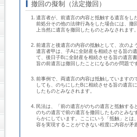
撤回の擬制（法定撤回）
遺言者が、前遺言の内容と抵触する遺言をし
前処分その他の法律行為をした場合には、撤
上当然に遺言を撤回したものとみなされます
前遺言と後遺言の内容の抵触として、次のよ
遺言者甲は、子Aに全財産を相続させる旨の
て、後日子Bに全財産を相続させる旨の遺言
旨の前遺言は撤回したことになるのか問題で
前事例で、両遺言の内容は抵触していますの
しても、のちにしたBに相続させる旨の遺言
したものとみなされます。
民法は、「前の遺言がのちの遺言と抵触する
のちの遺言で前の遺言を撤回したものとみな
らかにしています。ここにいう「抵触」とは
容を実現することができない程度に内容が矛