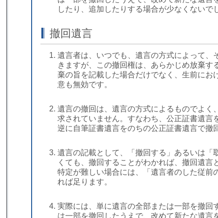
したり、追加したりする場合が少なくないで
撤回遺言
遺言者は、いつでも、遺言の方式によって、
きますが、この撤回権は、あらかじめ放棄す
棄の旨を記載した場合だけでなく、生前にお
意も無効です。
遺言の撤回は、遺言の方式によるものでよく
求されていません。すなわち、公正証書遺言
逆に自筆証書遺言をのちの公正証書遺言で撤
遺言の記載として、「撤回する」あるいは「
くても、撤回することがわかれば、撤回遺言
特定が難しい場合には、「遺言者のした従前
れば足ります。
実際には、単に遺言の全部または一部を撤回
は一部を撤回したうえで、改めて新たな遺言