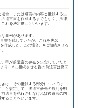
た場合、または遺言の内容と抵触する生
回の遺言書を作成するまでもなく、法律
。これを法定撤回といいます。
うな事例があります。
遺言書を残していたが、これを失念し
書を作成した。この場合、Aに相続させる
す。
で、甲が前遺言の存在を失念していたと
により、Aに相続させる旨の前遺言は撤回
ときは、その抵触する部分については、
す」と規定して、後遺言優先の原則を明
、前遺言を執行させなければ後遺言の内
盾することをいいます。