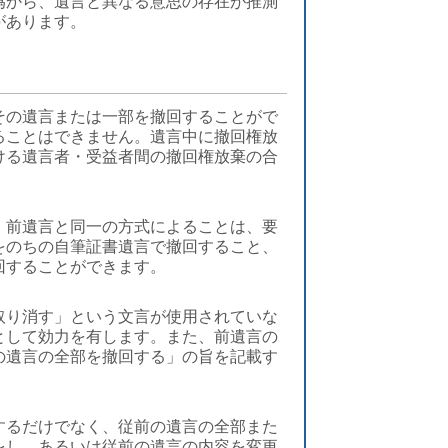
為から、遺言と異なる意思の存在が推測
があります。
その遺言または一部を撤回することがで
ることはできません。遺言中に撤回権放
ける遺言者・受益者間の撤回権放棄の合
、前遺言と同一の方式によることは、要
をのちの自筆証書遺言で撤回すること、
回することができます。
取り消す」という文言が使用されていな
として効力を有します。また、前遺言の
の遺言の全部を撤回する」の旨を記載す
するだけでなく、従前の遺言の全部また
をし、あるいは従前の遺言の内容を変更