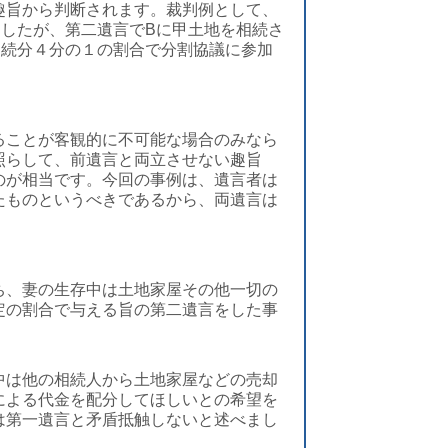
趣旨から判断されます。裁判例として、
をしたが、第二遺言でBに甲土地を相続さ
相続分４分の１の割合で分割協議に参加
ることが客観的に不可能な場合のみなら
照らして、前遺言と両立させない趣旨
のが相当です。今回の事例は、遺言者は
たものというべきであるから、両遺言は
ち、妻の生存中は土地家屋その他一切の
定の割合で与える旨の第二遺言をした事
中は他の相続人から土地家屋などの売却
による代金を配分してほしいとの希望を
は第一遺言と矛盾抵触しないと述べまし