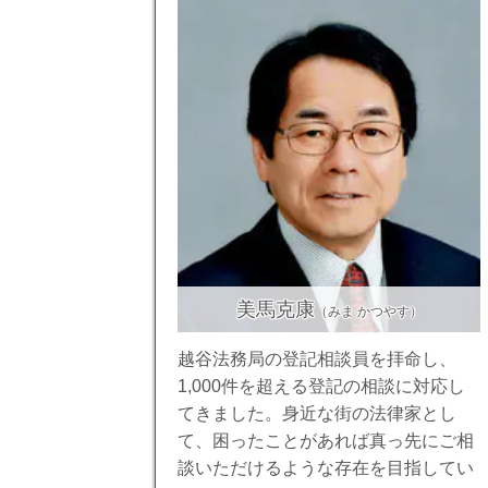
美馬克康
（みま かつやす）
越谷法務局の登記相談員を拝命し、
1,000件を超える登記の相談に対応し
てきました。身近な街の法律家とし
て、困ったことがあれば真っ先にご相
談いただけるような存在を目指してい