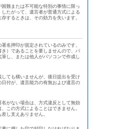
が困難または不可能な特別の事情に限っ
。したがって、遺言者が普通方式による
生存するときは、その効力を失います。
の署名押印が規定されているのみです。
書き）であることを要しませんので、パ
代筆し、または他人がパソコンで作成し
載しても構いませんが、後日提出を受け
の日付が、遺言能力の有無および遺言の
署名がない場合は、方式違反として無効
は、この方式によることはできません。
も差し支えありません。
言書に押した印で封印しなければなりま