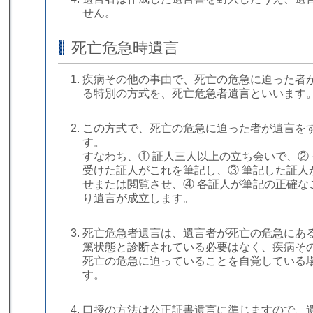
せん。
死亡危急時遺言
疾病その他の事由で、死亡の危急に迫った者
る特別の方式を、死亡危急者遺言といいます
この方式で、死亡の危急に迫った者が遺言を
す。
すなわち、① 証人三人以上の立ち会いで、②
受けた証人がこれを筆記し、③ 筆記した証人
せまたは閲覧させ、④ 各証人が筆記の正確な
り遺言が成立します。
死亡危急者遺言は、遺言者が死亡の危急にあ
篤状態と診断されている必要はなく、疾病そ
死亡の危急に迫っていることを自覚している
す。
口授の方法は公正証書遺言に準じますので、