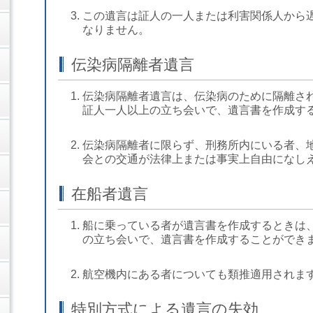
この遺言は証人の一人または利害関係人から
なりません。
伝染病隔離者遺言
伝染病隔離者遺言は、伝染病のために隔離さ
証人一人以上の立ち会いで、遺言書を作成す
伝染病隔離者に限らず、刑務所内にいる者、
会との交通が法律上または事実上自由になし
在船者遺言
船に乗っている者が遺言書を作成するときは
の立ち会いで、遺言書を作成することができ
航空機内にある者についても類推適用されま
特別方式による遺言の失効