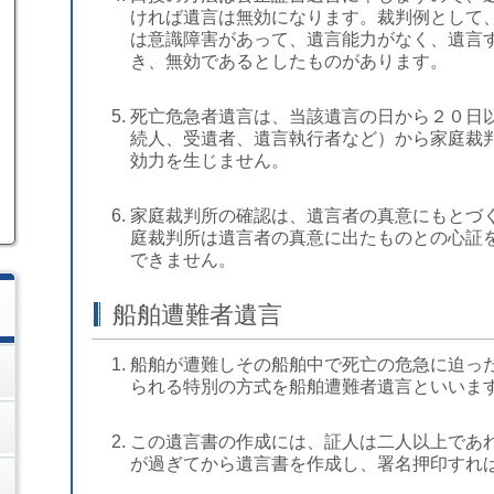
ければ遺言は無効になります。裁判例として
は意識障害があって、遺言能力がなく、遺言
き、無効であるとしたものがあります。
死亡危急者遺言は、当該遺言の日から２０日
続人、受遺者、遺言執行者など）から家庭裁
効力を生じません。
家庭裁判所の確認は、遺言者の真意にもとづ
庭裁判所は遺言者の真意に出たものとの心証
できません。
船舶遭難者遺言
船舶が遭難しその船舶中で死亡の危急に迫っ
られる特別の方式を船舶遭難者遺言といいま
この遺言書の作成には、証人は二人以上であ
が過ぎてから遺言書を作成し、署名押印すれ