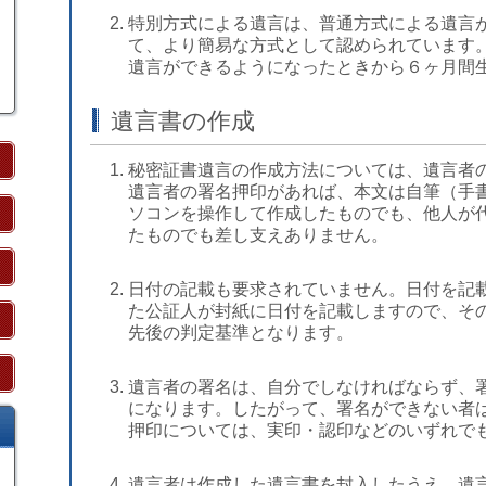
特別方式による遺言は、普通方式による遺言
て、より簡易な方式として認められています
遺言ができるようになったときから６ヶ月間
遺言書の作成
秘密証書遺言の作成方法については、遺言者
遺言者の署名押印があれば、本文は自筆（手
ソコンを操作して作成したものでも、他人が
たものでも差し支えありません。
日付の記載も要求されていません。日付を記
た公証人が封紙に日付を記載しますので、そ
先後の判定基準となります。
遺言者の署名は、自分でしなければならず、
になります。したがって、署名ができない者
押印については、実印・認印などのいずれで
遺言者は作成した遺言書を封入したうえ、遺