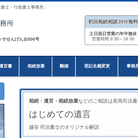
法書士・行政書士事務所」
初回相続相談30分無料
土日祝日営業の年中無休
営業時間 8:30～18:30
ッサせんげん台506号
遺言書
相続放棄
離婚
登記名義変更
事務
相続・遺言・相続放棄
などのご相談は美馬司法書
はじめての遺言
越谷 司法書士のオリジナル解説