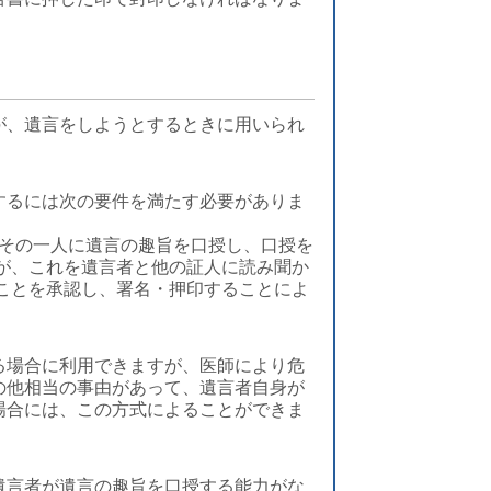
が、遺言をしようとするときに用いられ
。
するには次の要件を満たす必要がありま
 その一人に遺言の趣旨を口授し、口授を
が、これを遺言者と他の証人に読み聞か
ことを承認し、署名・押印することによ
る場合に利用できますが、医師により危
の他相当の事由があって、遺言者自身が
場合には、この方式によることができま
遺言者が遺言の趣旨を口授する能力がな