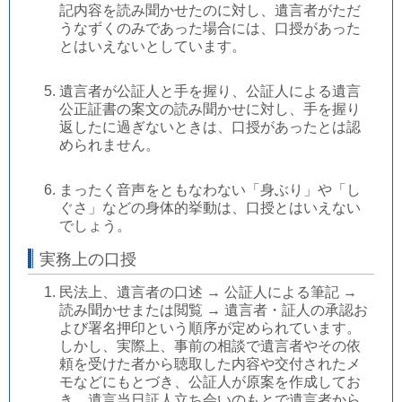
記内容を読み聞かせたのに対し、遺言者がただ
うなずくのみであった場合には、口授があった
とはいえないとしています。
遺言者が公証人と手を握り、公証人による遺言
公正証書の案文の読み聞かせに対し、手を握り
返したに過ぎないときは、口授があったとは認
められません。
まったく音声をともなわない「身ぶり」や「し
ぐさ」などの身体的挙動は、口授とはいえない
でしょう。
実務上の口授
民法上、遺言者の口述 → 公証人による筆記 →
読み聞かせまたは閲覧 → 遺言者・証人の承認お
よび署名押印という順序が定められています。
しかし、実際上、事前の相談で遺言者やその依
頼を受けた者から聴取した内容や交付されたメ
モなどにもとづき、公証人が原案を作成してお
き、遺言当日証人立ち会いのもとで遺言者から