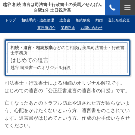
越谷 相続 遺言は司法書士行政書士の美馬／せんげん
台駅1分 土日祝営業
トップ
相続手続・遺産整理
遺言書
相続放棄
離婚
登記名義変更
事務所紹介
業務料金
お問い合わせ
相続・遺言・相続放棄
などのご相談は美馬司法書士・行政書
士事務所
はじめての遺言
越谷 司法書士のオリジナル解説
司法書士・行政書士による相続のオリジナル解説です。
はじめての遺言の「公正証書遺言の遺言者の口授」です。
亡くなったあとのトラブル防止や遺された方が困らないよ
う、心配をかけたくないという方、遺言書をのこされてい
ます。遺言書がはじめてという方、作成のお手伝いをさせ
てください。