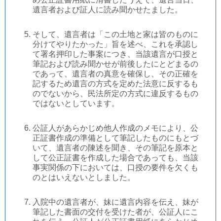
遺言者および証人に読み聞かせたました。
そして、遺言者は「この土地と家は皆のものに
分けてやりたかった」旨を述べ、これを承認し
て署名押印した事案につき、当該遺言が口授と
筆記および読み聞かせが前後したにとどまるの
であって、遺言者の真意を確保し、その正確を
記するため遺言の方式を定めた法意に反するも
のでないから、民法所定の方式に違反するもの
ではないとしています。
公証人があらかじめ他人作成のメモにより、公
正証書作成の準備として筆記したものにもとづ
いて、遺言者の陳述を聞き、その筆記を原本と
して公正証書を作成した場合であっても、当該
事実関係の下においては、口授の要件を欠くも
のとはいえないとしました。
入院中の遺言者が、妹に遺言内容を伝え、妹が
筆記した書面の交付を受けた者が、公証人にこ