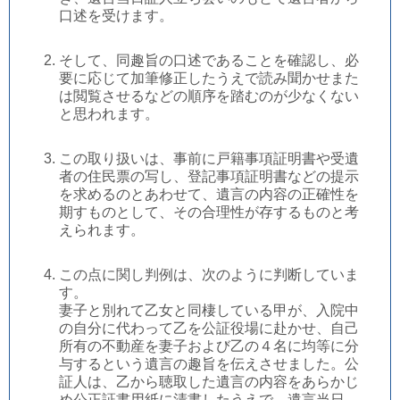
口述を受けます。
そして、同趣旨の口述であることを確認し、必
要に応じて加筆修正したうえで読み聞かせまた
は閲覧させるなどの順序を踏むのが少なくない
と思われます。
この取り扱いは、事前に戸籍事項証明書や受遺
者の住民票の写し、登記事項証明書などの提示
を求めるのとあわせて、遺言の内容の正確性を
期すものとして、その合理性が存するものと考
えられます。
この点に関し判例は、次のように判断していま
す。
妻子と別れて乙女と同棲している甲が、入院中
の自分に代わって乙を公証役場に赴かせ、自己
所有の不動産を妻子および乙の４名に均等に分
与するという遺言の趣旨を伝えさせました。公
証人は、乙から聴取した遺言の内容をあらかじ
め公正証書用紙に清書したうえで、遺言当日、