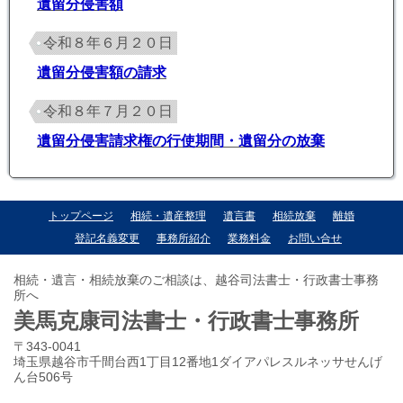
遺留分侵害額
令和８年６月２０日
遺留分侵害額の請求
令和８年７月２０日
遺留分侵害請求権の行使期間・遺留分の放棄
トップページ
相続・遺産整理
遺言書
相続放棄
離婚
登記名義変更
事務所紹介
業務料金
お問い合せ
相続・遺言・相続放棄のご相談は、越谷司法書士・行政書士事務
所へ
美馬克康司法書士・行政書士事務所
〒343-0041
埼玉県越谷市千間台西1丁目12番地1ダイアパレスルネッサせんげ
ん台506号