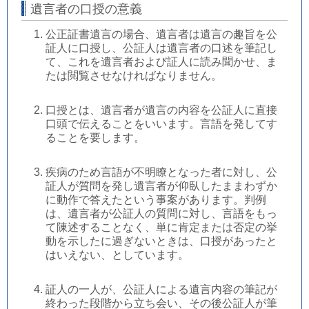
遺言者の口授の意義
公正証書遺言の場合、遺言者は遺言の趣旨を公
証人に口授し、公証人は遺言者の口述を筆記し
て、これを遺言者および証人に読み聞かせ、ま
たは閲覧させなければなりません。
口授とは、遺言者が遺言の内容を公証人に直接
口頭で伝えることをいいます。言語を発してす
ることを要します。
疾病のため言語が不明瞭となった者に対し、公
証人が質問を発し遺言者が仰臥したままわずか
に動作で答えたという事案があります。判例
は、遺言者が公証人の質問に対し、言語をもっ
て陳述することなく、単に肯定または否定の挙
動を示したに過ぎないときは、口授があったと
はいえない、としています。
証人の一人が、公証人による遺言内容の筆記が
終わった段階から立ち会い、その後公証人が筆