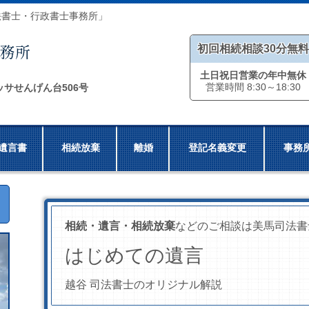
法書士・行政書士事務所」
初回相続相談30分無料
土日祝日営業の年中無休
営業時間 8:30～18:30
ッサせんげん台506号
遺言書
相続放棄
離婚
登記名義変更
事務
相続・遺言・相続放棄
などのご相談は美馬司法書
はじめての遺言
越谷 司法書士のオリジナル解説