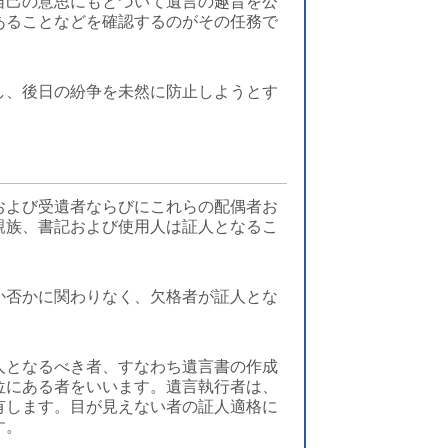
自己の意思にもとづいて遺言の趣旨を公
あることなどを確認するのがその任務で
し、後日の紛争を未然に防止しようとす
および受遺者ならびにこれらの配偶者お
親族、書記および使用人は証人となるこ
か否かに関わりなく、欠格者が証人とな
人となるべき者、すなわち遺言書の作成
位にある者をいいます。遺言執行者は、
有します。目が見えない者の証人適格に
す。