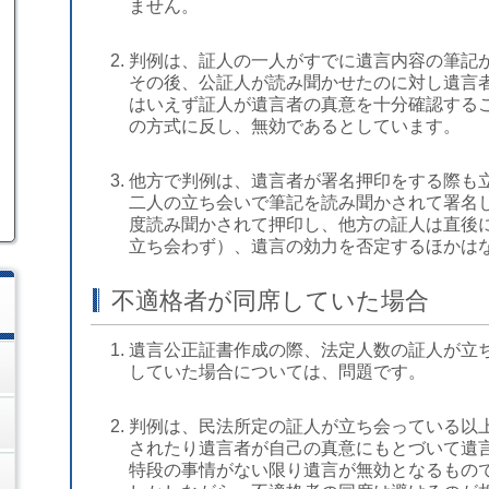
ません。
判例は、証人の一人がすでに遺言内容の筆記
その後、公証人が読み聞かせたのに対し遺言
はいえず証人が遺言者の真意を十分確認する
の方式に反し、無効であるとしています。
他方で判例は、遺言者が署名押印をする際も
二人の立ち会いで筆記を読み聞かされて署名
度読み聞かされて押印し、他方の証人は直後
立ち会わず）、遺言の効力を否定するほかは
不適格者が同席していた場合
遺言公正証書作成の際、法定人数の証人が立
していた場合については、問題です。
判例は、民法所定の証人が立ち会っている以
されたり遺言者が自己の真意にもとづいて遺
特段の事情がない限り遺言が無効となるもの