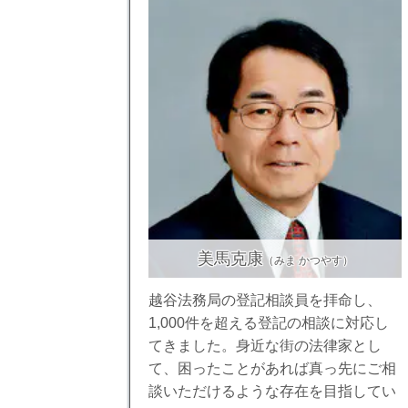
美馬克康
（みま かつやす）
越谷法務局の登記相談員を拝命し、
1,000件を超える登記の相談に対応し
てきました。身近な街の法律家とし
て、困ったことがあれば真っ先にご相
談いただけるような存在を目指してい