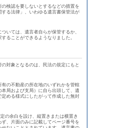
所の検認を要しないとするなどの措置を
関する法律」、いわゆる遺言書保管法が
については、遺言者自らが保管するか、
択することができるようなりました。
管の対象となるのは、民法の規定にもと
所有の不動産の所在地のいずれかを管轄
の本局および支局）に自ら出頭して、遺
で定める様式にしたがって作成した無封
所定の余白を設け、縦置きまたは横置き
わず、片面のみに記載してページ番号を
わせないこととされています。遺言書の