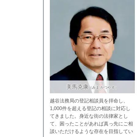
美馬克康
（みま かつやす）
越谷法務局の登記相談員を拝命し、
1,000件を超える登記の相談に対応し
てきました。身近な街の法律家とし
て、困ったことがあれば真っ先にご相
談いただけるような存在を目指してい