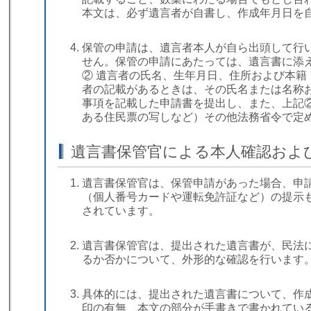
本文は、必ず遺言者が自書し、作成年月日を
保管の申請は、遺言者本人が自ら出頭して行
せん。保管の申請にあたっては、遺言書に添え
② 遺言者の氏名、生年月日、住所および本籍
者の記載があるときは、その氏名または名称お
事項を記載した申請書を提出し、また、上記
ある住民票の写しなど）その他法務省令で定
遺言書保管官による本人確認およ
遺言書保管官は、保管申請があった場合、申
（個人番号カードや運転免許証など）の提示
されています。
遺言書保管官は、提出された遺言書が、民法
るか否かについて、外形的な確認を行います
具体的には、提出された遺言書について、作
印の有無、本文の部分が手書きで書かれてい