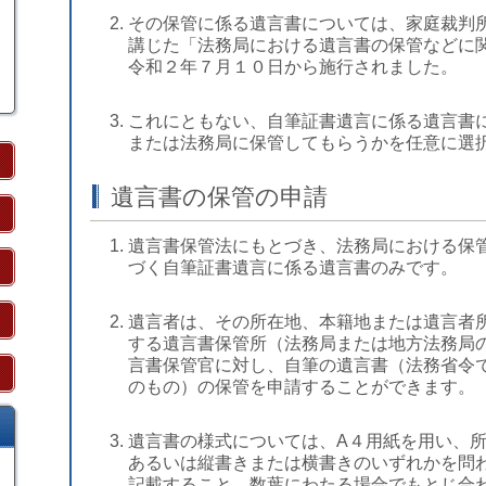
その保管に係る遺言書については、家庭裁判
講じた「法務局における遺言書の保管などに
令和２年７月１０日から施行されました。
これにともない、自筆証書遺言に係る遺言書
または法務局に保管してもらうかを任意に選
遺言書の保管の申請
遺言書保管法にもとづき、法務局における保
づく自筆証書遺言に係る遺言書のみです。
遺言者は、その所在地、本籍地または遺言者
する遺言書保管所（法務局または地方法務局
言書保管官に対し、自筆の遺言書（法務省令
のもの）の保管を申請することができます。
遺言書の様式については、A４用紙を用い、
あるいは縦書きまたは横書きのいずれかを問
記載すること、数葉にわたる場合でもとじ合