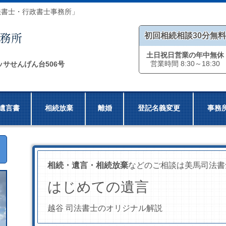
法書士・行政書士事務所」
初回相続相談30分無料
土日祝日営業の年中無休
営業時間 8:30～18:30
ッサせんげん台506号
遺言書
相続放棄
離婚
登記名義変更
事務
相続・遺言・相続放棄
などのご相談は美馬司法書
はじめての遺言
越谷 司法書士のオリジナル解説