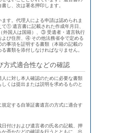
自書し、次は署名押印します。
います。代理人による申請は認められま
て① 遺言書に記載された作成年月日、
（外国人は国籍）、③ 受遺者・遺言執行
よび住所、④ その他法務省令で定める
②の事項を証明する書類（本籍の記載の
める書類を添付しなければなりません。
び方式適合性などの確認
請人に対し本人確認のために必要な書類
もしくは提出または説明を求めるものと
に規定する自筆証書遺言の方式に適合す
。
成日付けおよび遺言者の氏名の記載、押
るか否かなどの確認を行うとともに、出