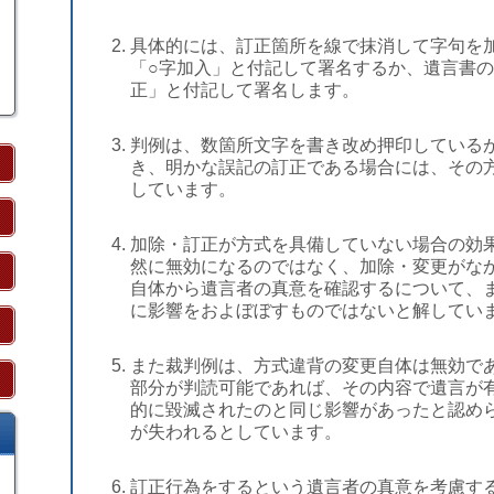
具体的には、訂正箇所を線で抹消して字句を
「○字加入」と付記して署名するか、遺言書の
正」と付記して署名します。
判例は、数箇所文字を書き改め押印している
き、明かな誤記の訂正である場合には、その
しています。
加除・訂正が方式を具備していない場合の効
然に無効になるのではなく、加除・変更がな
自体から遺言者の真意を確認するについて、
に影響をおよぼぼすものではないと解してい
また裁判例は、方式違背の変更自体は無効で
部分が判読可能であれば、その内容で遺言が
的に毀滅されたのと同じ影響があったと認め
が失われるとしています。
訂正行為をするという遺言者の真意を考慮す