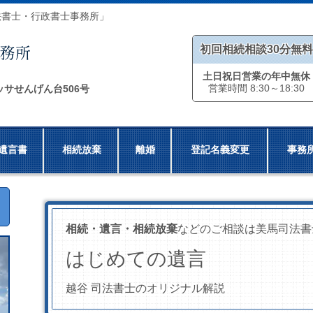
法書士・行政書士事務所」
初回相続相談30分無料
土日祝日営業の年中無休
営業時間 8:30～18:30
ッサせんげん台506号
遺言書
相続放棄
離婚
登記名義変更
事務
相続・遺言・相続放棄
などのご相談は美馬司法書
はじめての遺言
越谷 司法書士のオリジナル解説