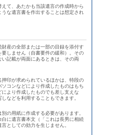
替えて、あたかも当該遺言の作成時から
ような遺言書を作出することは想定され
続財産の全部または一部の目録を添付す
を要しません（自書要件の緩和）。その
ない記載が両面にあるときは、その両
名押印が求められているほかは、特段の
パソコンなどにより作成したものはもち
どにより作成したものでも差し支えな
写しなどを利用することもできます。
は別の用紙に作成する必要があります。
余白に遺言書本文（「これは長男に相続
遺言としての効力を生じません。