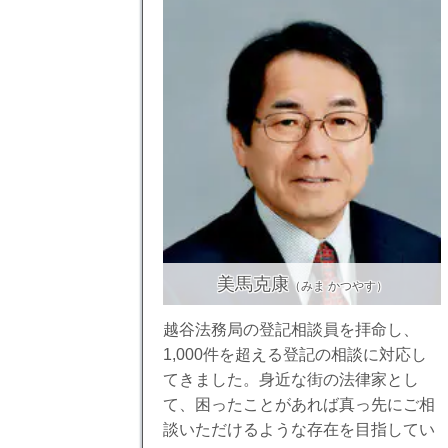
美馬克康
（みま かつやす）
越谷法務局の登記相談員を拝命し、
1,000件を超える登記の相談に対応し
てきました。身近な街の法律家とし
て、困ったことがあれば真っ先にご相
談いただけるような存在を目指してい