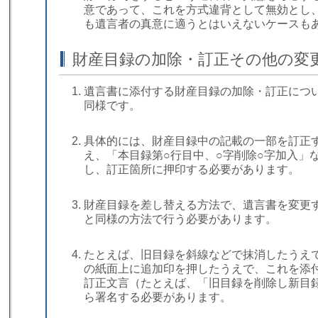
意であって、これを方式違背として無効とし
も遺言者の真意に適うとはいえないケースも
財産目録の加除・訂正その他の変
遺言書に添付する財産目録の加除・訂正につ
同様です。
具体的には、財産目録中の記載の一部を訂正
え、「本目録第○行目中、○字削除○字加入」
し、訂正箇所に押印する必要があります。
財産目録を差し替える方法で、遺言書を変更
と同様の方法で行う必要があります。
たとえば、旧目録を斜線などで抹消したうえ
の紙面上に追加印を押したうえで、これを添
訂正文言（たとえば、「旧目録を削除し新目
ら署名する必要があります。