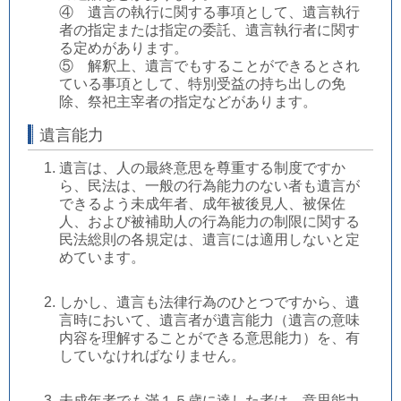
④ 遺言の執行に関する事項として、遺言執行
者の指定または指定の委託、遺言執行者に関す
る定めがあります。
⑤ 解釈上、遺言でもすることができるとされ
ている事項として、特別受益の持ち出しの免
除、祭祀主宰者の指定などがあります。
遺言能力
遺言は、人の最終意思を尊重する制度ですか
ら、民法は、一般の行為能力のない者も遺言が
できるよう未成年者、成年被後見人、被保佐
人、および被補助人の行為能力の制限に関する
民法総則の各規定は、遺言には適用しないと定
めています。
しかし、遺言も法律行為のひとつですから、遺
言時において、遺言者が遺言能力（遺言の意味
内容を理解することができる意思能力）を、有
していなければなりません。
未成年者でも滿１５歳に達した者は、意思能力