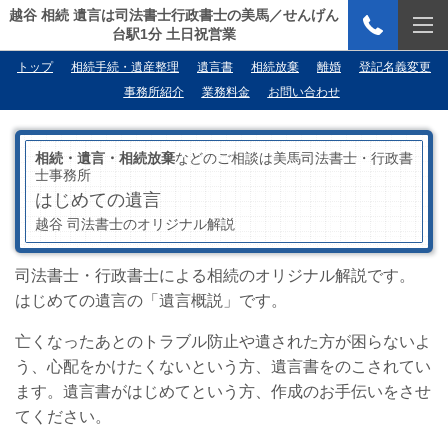
越谷 相続 遺言は司法書士行政書士の美馬／せんげん
台駅1分 土日祝営業
トップ
相続手続・遺産整理
遺言書
相続放棄
離婚
登記名義変更
事務所紹介
業務料金
お問い合わせ
相続・遺言・相続放棄
などのご相談は美馬司法書士・行政書
士事務所
はじめての遺言
越谷 司法書士のオリジナル解説
司法書士・行政書士による相続のオリジナル解説です。
はじめての遺言の「遺言概説」です。
亡くなったあとのトラブル防止や遺された方が困らないよ
う、心配をかけたくないという方、遺言書をのこされてい
ます。遺言書がはじめてという方、作成のお手伝いをさせ
てください。