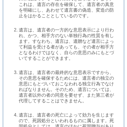
これは、遺言の存在を確保して、遺言者の真意
を明確にし、あわせて遺言書の偽造、変造の防
止をはかることとしているのです。
遺言は、遺言者の一方的な意思表示により行わ
れ、かつ、相手方のない単独行為の性質を有し
ます。すなわち、遺言は、遺贈など遺言によっ
て利益を受ける者があっても、その者が相手方
となるわけではなく、自らの意思のみにもとづ
いてすることができます。
遺言は、遺言者の最終的な意思表示ですから、
その意思を確保するためには、遺言者の独立の
意思にもとづいておこなわれる独立行為でなけ
ればなりません。そのため、遺言については、
遺言者以外の者の同意を要せず、また第三者が
代理してすることはできません。
遺言は、遺言者の死亡によって効力を生じます
ので、死因処分といわれるものに属します。死
因処分としては、遺言のほかに死因贈与があり