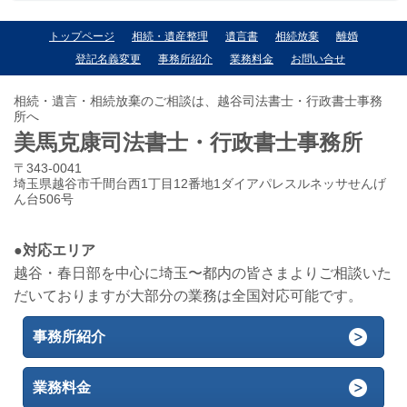
トップページ
相続・遺産整理
遺言書
相続放棄
離婚
登記名義変更
事務所紹介
業務料金
お問い合せ
相続・遺言・相続放棄のご相談は、越谷司法書士・行政書士事務
所へ
美馬克康司法書士・行政書士事務所
〒343-0041
埼玉県越谷市千間台西1丁目12番地1ダイアパレスルネッサせんげ
ん台506号
●対応エリア
越谷・春日部を中心に埼玉〜都内の皆さまよりご相談いた
だいておりますが大部分の業務は全国対応可能です。
事務所紹介
業務料金