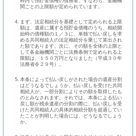
枠内で預貯金債権の債務者、すなわち、金融機
関ごとの上限額が定められています。
まず、法定相続分を基礎として定められる上限
額は、遺産に属する預貯金債権のうち、相続開
始時の債権額の１／３に、単独で払い戻しを求
める共同相続人の法定相続分を乗じて算出され
た額であります。次に、その額を全体の上限と
して各金融機関ごとに法務条例で定められる上
限額は、１５０万円となりました（平成３０年
法務省令２９号）。
本条によって払い戻しがされた場合の遺産分割
はどうなるでしょうか。払い戻しを受けた共同
相続人が、一部分割によりその額を取得したも
のとみなされます。それでは、本条による払い
戻し額が残余遺産の分割の際に、払い戻しを受
けた共同相続人の具体的相続分額を超過してい
たことが判明した場合には、どうなるでしょう
か。