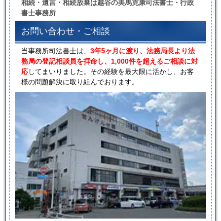
相続・遺言・相続放棄は越谷の美馬克康司法書士・行政
書士事務所
お問い合わせ・ご相談
当事務所司法書士は、
3年5ヶ月に渡り、法務局長より法
務局の登記相談員を拝命し、1,000件を超えるご相談に対
応
してまいりました。その経験を最大限に活かし、お客
様の問題解決に取り組んでおります。