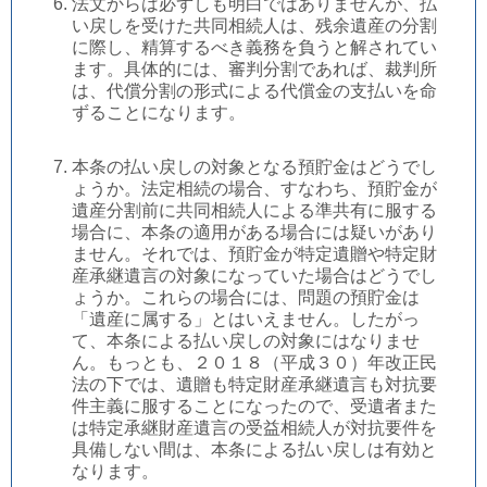
法文からは必ずしも明白ではありませんが、払
い戻しを受けた共同相続人は、残余遺産の分割
に際し、精算するべき義務を負うと解されてい
ます。具体的には、審判分割であれば、裁判所
は、代償分割の形式による代償金の支払いを命
ずることになります。
本条の払い戻しの対象となる預貯金はどうでし
ょうか。法定相続の場合、すなわち、預貯金が
遺産分割前に共同相続人による準共有に服する
場合に、本条の適用がある場合には疑いがあり
ません。それでは、預貯金が特定遺贈や特定財
産承継遺言の対象になっていた場合はどうでし
ょうか。これらの場合には、問題の預貯金は
「遺産に属する」とはいえません。したがっ
て、本条による払い戻しの対象にはなりませ
ん。もっとも、２０１８（平成３０）年改正民
法の下では、遺贈も特定財産承継遺言も対抗要
件主義に服することになったので、受遺者また
は特定承継財産遺言の受益相続人が対抗要件を
具備しない間は、本条による払い戻しは有効と
なります。