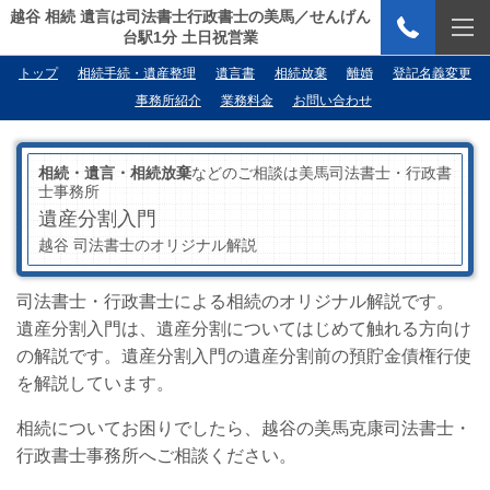
越谷 相続 遺言は司法書士行政書士の美馬／せんげん
台駅1分 土日祝営業
トップ
相続手続・遺産整理
遺言書
相続放棄
離婚
登記名義変更
事務所紹介
業務料金
お問い合わせ
相続・遺言・相続放棄
などのご相談は美馬司法書士・行政書
士事務所
遺産分割入門
越谷 司法書士のオリジナル解説
司法書士・行政書士による相続のオリジナル解説です。
遺産分割入門は、遺産分割についてはじめて触れる方向け
の解説です。遺産分割入門の遺産分割前の預貯金債権行使
を解説しています。
相続についてお困りでしたら、越谷の美馬克康司法書士・
行政書士事務所へご相談ください。