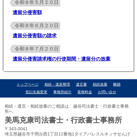
令和８年５月２０日
遺留分侵害額
令和８年６月２０日
遺留分侵害額の請求
令和８年７月２０日
遺留分侵害請求権の行使期間・遺留分の放棄
トップページ
相続・遺産整理
遺言書
相続放棄
離婚
登記名義変更
事務所紹介
業務料金
お問い合せ
相続・遺言・相続放棄のご相談は、越谷司法書士・行政書士事務
所へ
美馬克康司法書士・行政書士事務所
〒343-0041
埼玉県越谷市千間台西1丁目12番地1ダイアパレスルネッサせんげ