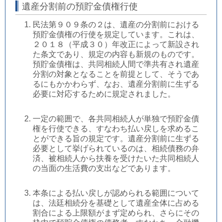
遺産分割前の預貯金債権行使
民法第９０９条の２は、遺産の分割前における
預貯金債権の行使を規定しています。これは、
２０１８（平成３０）年改正によって新設され
た条文であり、規定の内容も新規のものです。
預貯金債権は、共同相続人間で準共有され遺産
分割の対象となることを前提として、そうであ
るにもかかわらず、なお、遺産分割前に生ずる
必要に対応するために規定されました。
一定の範囲で、各共同相続人が単独で預貯金債
権を行使できる、すなわち払い戻しを求めるこ
とができる旨の規定です。遺産分割前に生ずる
必要として挙げられているのは、相続債務の弁
済、被相続人から扶養を受けたいた共同相続人
の当面の生活費の支出などであります。
本条による払い戻しが認められる範囲について
は、法廷相続分を基礎として遺産全体に占める
割合による上限額がまず定められ、さらにその