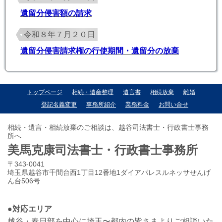
遺留分侵害額の請求
令和８年７月２０日
遺留分侵害請求権の行使期間・遺留分の放棄
トップページ
相続・遺産整理
遺言書
相続放棄
離婚
登記名義変更
事務所紹介
業務料金
お問い合せ
相続・遺言・相続放棄のご相談は、越谷司法書士・行政書士事務
所へ
美馬克康司法書士・行政書士事務所
〒343-0041
埼玉県越谷市千間台西1丁目12番地1ダイアパレスルネッサせんげ
ん台506号
●対応エリア
越谷・春日部を中心に埼玉〜都内の皆さまよりご相談いた