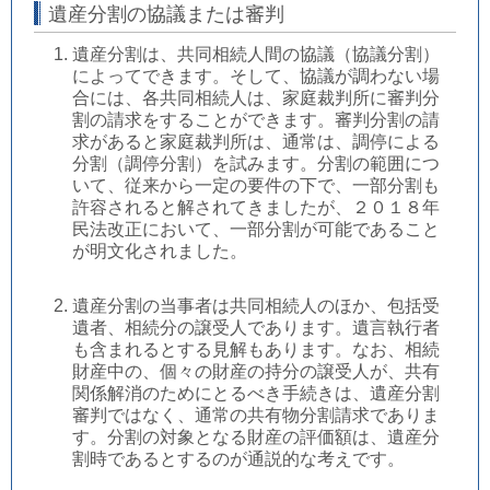
遺産分割の協議または審判
遺産分割は、共同相続人間の協議（協議分割）
によってできます。そして、協議が調わない場
合には、各共同相続人は、家庭裁判所に審判分
割の請求をすることができます。審判分割の請
求があると家庭裁判所は、通常は、調停による
分割（調停分割）を試みます。分割の範囲につ
いて、従来から一定の要件の下で、一部分割も
許容されると解されてきましたが、２０１８年
民法改正において、一部分割が可能であること
が明文化されました。
遺産分割の当事者は共同相続人のほか、包括受
遺者、相続分の譲受人であります。遺言執行者
も含まれるとする見解もあります。なお、相続
財産中の、個々の財産の持分の譲受人が、共有
関係解消のためにとるべき手続きは、遺産分割
審判ではなく、通常の共有物分割請求でありま
す。分割の対象となる財産の評価額は、遺産分
割時であるとするのが通説的な考えです。