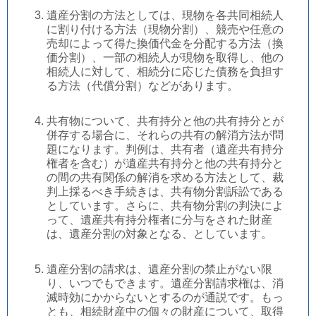
遺産分割の方法としては、現物を各共同相続人
に割り付ける方法（現物分割）、競売や任意の
売却によって得た換価代金を分配する方法（換
価分割）、一部の相続人が現物を取得し、他の
相続人に対して、相続分に応じた債務を負担す
る方法（代償分割）などがあります。
共有物について、共有持分と他の共有持分とが
併存する場合に、それらの共有の解消方法が問
題になります。判例は、共有者（遺産共有持分
権者を含む）が遺産共有持分と他の共有持分と
の間の共有関係の解消を求める方法として、裁
判上採るべき手続きは、共有物分割訴訟である
としています。さらに、共有物分割の判決によ
って、遺産共有持分権者に分与をされた財産
は、遺産分割の対象となる、としています。
遺産分割の請求は、遺産分割の禁止がない限
り、いつでもできます。遺産分割請求権は、消
滅時効にかからないとするのが通説です。もっ
とも、相続財産中の個々の財産について、取得