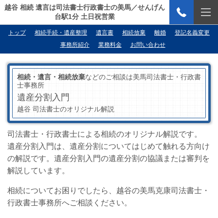
越谷 相続 遺言は司法書士行政書士の美馬／せんげん
台駅1分 土日祝営業
トップ
相続手続・遺産整理
遺言書
相続放棄
離婚
登記名義変更
事務所紹介
業務料金
お問い合わせ
相続・遺言・相続放棄
などのご相談は美馬司法書士・行政書
士事務所
遺産分割入門
越谷 司法書士のオリジナル解説
司法書士・行政書士による相続のオリジナル解説です。
遺産分割入門は、遺産分割についてはじめて触れる方向け
の解説です。遺産分割入門の遺産分割の協議または審判を
解説しています。
相続についてお困りでしたら、越谷の美馬克康司法書士・
行政書士事務所へご相談ください。