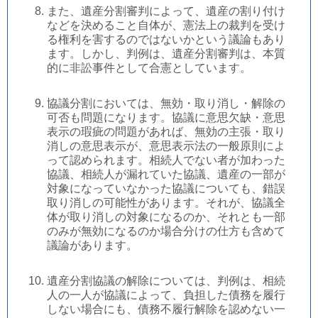
また、遺産分割審判によって、遺産の割り付け
などを決めること自体が、憲法上の裁判を受け
る権利を害するのではないかという議論もあり
ます。しかし、判例は、遺産分割審判は、本質
的に非訟事件として合憲としています。
協議分割においては、無効・取り消し・解除の
可否も問題になります。協議に意思欠缺・意思
表示の瑕疵の問題があれば、無効の主張・取り
消しの意思表示が、意思表示法の一般原則によ
って認められます。相続人でない者が加わった
協議、相続人が漏れていた協議、遺産の一部が
対象になっていなかった協議についても、錯誤
取り消しの可能性があります。それが、協議全
体が取り消しの対象になるのか、それとも一部
のみが無効になるのか場合分けの仕方も含めて
議論があります。
遺産分割協議の解除については、判例は、相続
人の一人が協議によって、負担した債務を履行
しない場合にも、債務不履行解除を認めない一