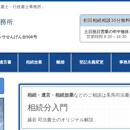
法書士・行政書士事務所」
初回相続相談30分無料
土日祝日営業の年中無休
営業時間 8:30～18:30
ッサせんげん台506号
遺言書
相続放棄
離婚
登記名義変更
事務
相続・遺言・相続放棄
などのご相談は美馬司法書
相続分入門
越谷 司法書士のオリジナル解説