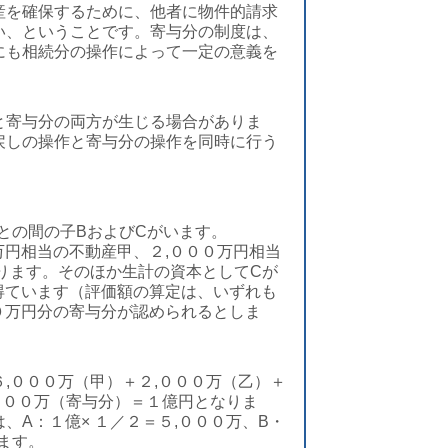
産を確保するために、他者に物件的請求
い、ということです。寄与分の制度は、
にも相続分の操作によって一定の意義を
と寄与分の両方が生じる場合がありま
戻しの操作と寄与分の操作を同時に行う
との間の子BおよびCがいます。
万円相当の不動産甲、２,０００万円相当
ります。そのほか生計の資本としてCが
得ています（評価額の算定は、いずれも
０万円分の寄与分が認められるとしま
,０００万（甲）＋２,０００万（乙）＋
,０００万（寄与分）＝１億円となりま
、A：１億× １／２＝５,０００万、B・
ります。