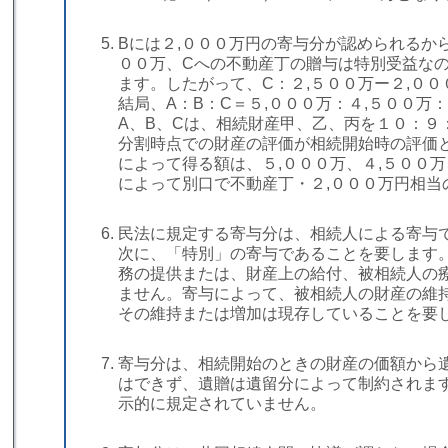
Bには２,０００万円の寄与分が認められるから
００万、Cへの不動産丁の贈与は特別受益な
ます。したがって、C：２,５００万ー２,０
結局、A：B：C＝５,０００万：４,５００
A、B、Cは、相続財産甲、乙、丙を１０：９
分割時点での財産の評価が相続開始時の評価と
によって得る額は、５,０００万、４,５００
によって別口で不動産丁・２,０００万円相当
民法に規定する寄与分は、相続人による寄与
次に、「特別」の寄与であることを要します
務の提供または、財産上の給付、被相続人の
ません。寄与によって、被相続人の財産の維
その維持または増加は現存していることを要
寄与分は、相続開始のときの財産の価額から
はできず、遺贈は遺留分によって制約されま
示的に規定されていません。