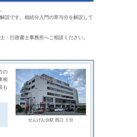
。
解説です。相続分入門の寄与分を解説して
士・行政書士事務所へご相談ください。
方の
車相
談も
せんげん台駅 西口 １分