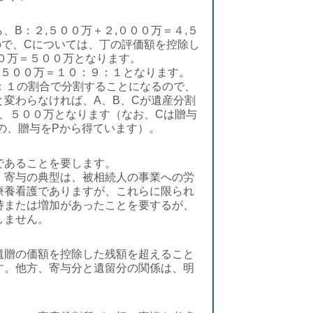
、B：２,５００万＋２,０００万＝４,５
ので、Cについては、丁の評価額を控除し
００万＝５００万となります。
万：５００万＝１０：９：１となります。
：１の割合で分割することになるので、
変わらなければ、A、B、Cが遺産分割
万、５００万となります（なお、Cは贈与
の、贈与をPから得ています）。
であることを要します。
。寄与の典型は、被相続人の事業への労
療養看護でありますが、これらに限られ
持または増加があったことを要するが、
しません。
遺贈の価額を控除した残額を超えること
す。他方、寄与分と遺留分の関係は、明