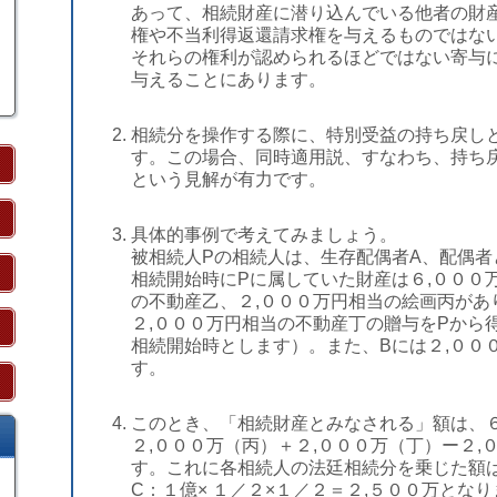
あって、相続財産に潜り込んでいる他者の財
権や不当利得返還請求権を与えるものではな
それらの権利が認められるほどではない寄与
与えることにあります。
相続分を操作する際に、特別受益の持ち戻し
す。この場合、同時適用説、すなわち、持ち
という見解が有力です。
具体的事例で考えてみましょう。
被相続人Pの相続人は、生存配偶者A、配偶者
相続開始時にPに属していた財産は６,０００
の不動産乙、２,０００万円相当の絵画丙があ
２,０００万円相当の不動産丁の贈与をPから
相続開始時とします）。また、Bには２,００
す。
このとき、「相続財産とみなされる」額は、６
２,０００万（丙）＋２,０００万（丁）ー２
す。これに各相続人の法廷相続分を乗じた額は
C：１億× １／２×１／２＝２,５００万とな