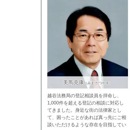
美馬克康
（みま かつやす）
越谷法務局の登記相談員を拝命し、
1,000件を超える登記の相談に対応し
てきました。身近な街の法律家とし
て、困ったことがあれば真っ先にご相
談いただけるような存在を目指してい