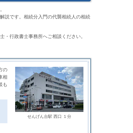
。
解説です。相続分入門の代襲相続人の相続
士・行政書士事務所へご相談ください。
方の
車相
談も
せんげん台駅 西口 １分