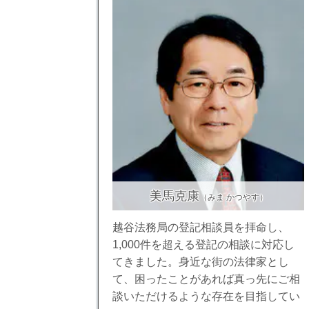
美馬克康
（みま かつやす）
越谷法務局の登記相談員を拝命し、
1,000件を超える登記の相談に対応し
てきました。身近な街の法律家とし
て、困ったことがあれば真っ先にご相
談いただけるような存在を目指してい