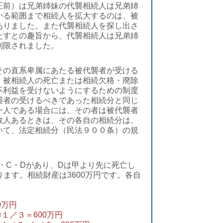
正前）は兄弟姉妹の代襲相続人は兄弟姉
かる範囲まで相続人を拡大するのは、被
ありました。また代襲相続人を探し出さ
たすとの趣旨から、代襲相続人は兄弟姉
制限されました。
その直系卑属にあたる被代襲者が受ける
、被相続人の死亡または相続欠格・廃除
不利益を受けないようにするための制度
襲者の受けるべきであった相続分と同じ
一人である場合には、その者は被代襲者
数人あるときは、その各自の相続分は、
いて、法定相続分（民法９００条）の規
・C・Dがあり、Dは甲より先に死亡し
ます。相続財産は3600万円です。各自
0万円
×１／３＝600万円