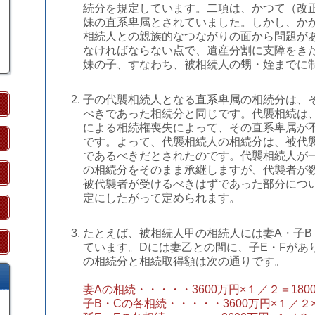
続分を規定しています。二項は、かつて（改
妹の直系卑属とされていました。しかし、か
相続人との親族的なつながりの面から問題が
なければならない点で、遺産分割に支障をき
妹の子、すなわち、被相続人の甥・姪までに
子の代襲相続人となる直系卑属の相続分は、
べきであった相続分と同じです。代襲相続は
による相続権喪失によって、その直系卑属が
です。よって、代襲相続人の相続分は、被代
であるべきだとされたのです。代襲相続人が
の相続分をそのまま承継しますが、代襲者が
被代襲者が受けるべきはずであった部分につ
定にしたがって定められます。
たとえば、被相続人甲の相続人には妻A・子B
ています。Dには妻乙との間に、子E・Fがあり
の相続分と相続取得額は次の通りです。
妻Aの相続・・・・・3600万円×
１
／２＝180
子B・Cの各相続・・・・・3600万円×１／２