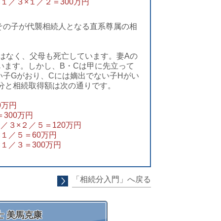
×１／３×１／２＝300万円
その子が代襲相続人となる直系尊属の相
はなく、父母も死亡しています。妻Aの
います。しかし、B・Cは甲に先立って
い子Gがおり、Cには嫡出でない子Hがい
続分と相続取得額は次の通りです。
0万円
300万円
１／３×２／５＝120万円
×１／５＝60万円
×１／３
＝30
0万円
「相続分入門」へ戻る
 美馬克康