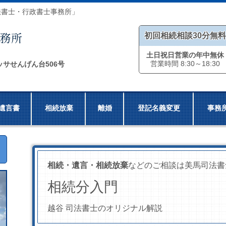
法書士・行政書士事務所」
初回相続相談30分無料
土日祝日営業の年中無休
営業時間 8:30～18:30
ッサせんげん台506号
遺言書
相続放棄
離婚
登記名義変更
事務
相続・遺言・相続放棄
などのご相談は美馬司法書
相続分入門
越谷 司法書士のオリジナル解説