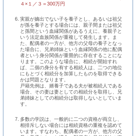
４×１
／３＝30
0万円
実親が嫡出でない子を養子とし、あるいは祖父
が孫を養子とする場合には、親子間または祖父
と孫間という血縁関係があるうえに、養親子と
いう法定血族関係が重複して発生します。ま
た、配偶者の一方が、他方の父母の養子となっ
た場合に、兄弟姉妹という血縁関係の他に配偶
者という身分関係が重畳的に存在することにな
ります。このような場合に、相続が開始すれ
ば、二個の身分を有する相続人は、二つの地位
にもとづく相続分を加算したものを取得できる
かは問題となります。
戸籍先例は、婿養子である夫が被相続人である
場合、その妻は妻としての相続分を取得し、兄
弟姉妹としての相続分は取得しないとしていま
す。
多数の学説は、一般的に二つの資格が両立し、
相排斥しない場合には相続資格の重複を認めて
います。すなわち、配偶者の一方が、他方の父