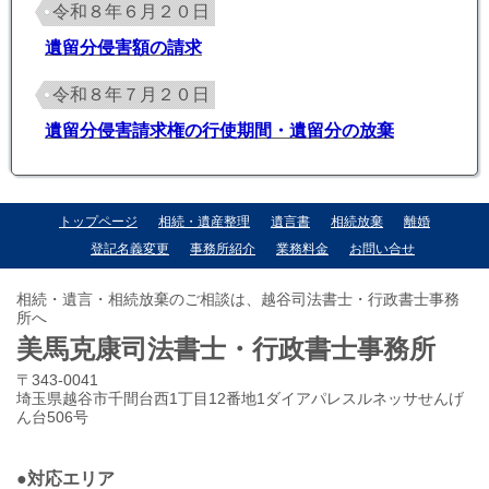
令和８年６月２０日
遺留分侵害額の請求
令和８年７月２０日
遺留分侵害請求権の行使期間・遺留分の放棄
トップページ
相続・遺産整理
遺言書
相続放棄
離婚
登記名義変更
事務所紹介
業務料金
お問い合せ
相続・遺言・相続放棄のご相談は、越谷司法書士・行政書士事務
所へ
美馬克康司法書士・行政書士事務所
〒343-0041
埼玉県越谷市千間台西1丁目12番地1ダイアパレスルネッサせんげ
ん台506号
●対応エリア