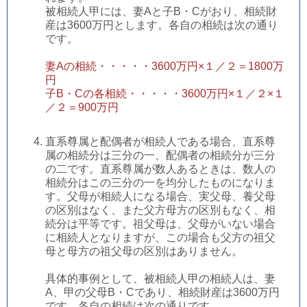
被相続人甲には、妻Aと子B・Cがおり、相続財
産は3600万円とします。各自の相続は次の通り
です。
妻Aの相続・・・・・3600万円×１／２＝1800万
円
子B・Cの各相続・・・・・3600万円×１／２×１
／２＝900万円
直系尊属と配偶者が相続人である場合、直系尊
属の相続分は三分の一、配偶者の相続分が三分
の二です。直系尊属が数人あるときは、数人の
相続分はこの三分の一を均分したものになりま
す。父母が相続人になる場合、実父母、養父母
の区別はなく、また父方母方の区別もなく、相
続分は平等です。祖父母は、父母がいない場合
に相続人となりますが、この場合も父方の祖父
母と母方の祖父母の区別はありません。
具体的事例として、被相続人甲の相続人は、妻
A、甲の父母B・Cであり、相続財産は3600万円
です。各自の相続は次の通りです。