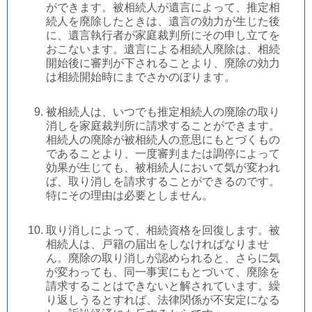
ができます。被相続人が遺言によって、推定相
続人を廃除したときは、遺言の効力が生じた後
に、遺言執行者が家庭裁判所にその申し立てを
おこないます。遺言による相続人廃除は、相続
開始後に審判が下されることより、廃除の効力
は相続開始時にまでさかのぼります。
被相続人は、いつでも推定相続人の廃除の取り
消しを家庭裁判所に請求することができます。
相続人の廃除が被相続人の意思にもとづくもの
であることより、一度審判または調停によって
効果が生じても、被相続人において気が変われ
ば、取り消しを請求することができるのです。
特にその理由は必要としません。
取り消しによって、相続資格を回復します。被
相続人は、戸籍の届出をしなければなりませ
ん。廃除の取り消しが認められると、さらに気
が変わっても、同一事実にもとづいて、廃除を
請求することはできないと解されています。繰
り返しうるとすれば、法律関係が不安定になる