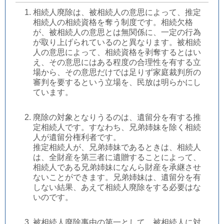
相続人廃除は、被相続人の意思によって、推定
相続人の相続資格を奪う制度です。相続欠格
が、被相続人の意思とは無関係に、一定の行為
が取り上げられているのと異なります。被相続
人の意思によって、相続資格を剥奪するとはい
え、その意思にはある程度の合理性を有する立
場から、その意思だけでは足りず家庭裁判所の
審判を要するという立場を、民放は明らかにし
ています。
廃除の対象となりうるのは、遺留分を有する推
定相続人です。すなわち、兄弟姉妹を除く相続
人が遺留分権利者です。
推定相続人が、兄弟姉妹であるときは、相続人
は、全財産を第三者に遺贈することによって、
相続人である兄弟姉妹になんら財産を承継させ
ないことができます。兄弟姉妹は、遺留分を有
しない結果、あえて相続人廃除をする必要はな
いのです。
被相続人廃除事由の第一として、被相続人に対