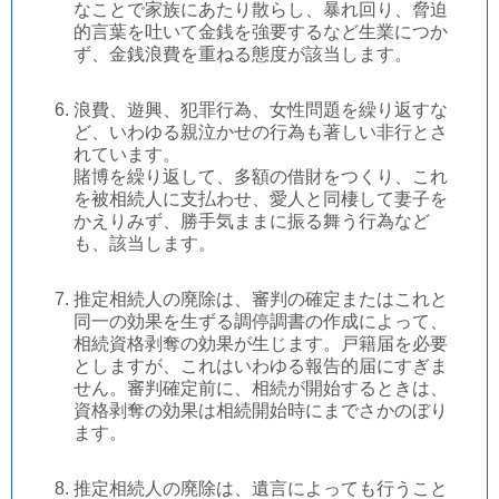
なことで家族にあたり散らし、暴れ回り、脅迫
的言葉を吐いて金銭を強要するなど生業につか
ず、金銭浪費を重ねる態度が該当します。
浪費、遊興、犯罪行為、女性問題を繰り返すな
ど、いわゆる親泣かせの行為も著しい非行とさ
れています。
賭博を繰り返して、多額の借財をつくり、これ
を被相続人に支払わせ、愛人と同棲して妻子を
かえりみず、勝手気ままに振る舞う行為など
も、該当します。
推定相続人の廃除は、審判の確定またはこれと
同一の効果を生ずる調停調書の作成によって、
相続資格剥奪の効果が生じます。戸籍届を必要
としますが、これはいわゆる報告的届にすぎま
せん。審判確定前に、相続が開始するときは、
資格剥奪の効果は相続開始時にまでさかのぼり
ます。
推定相続人の廃除は、遺言によっても行うこと