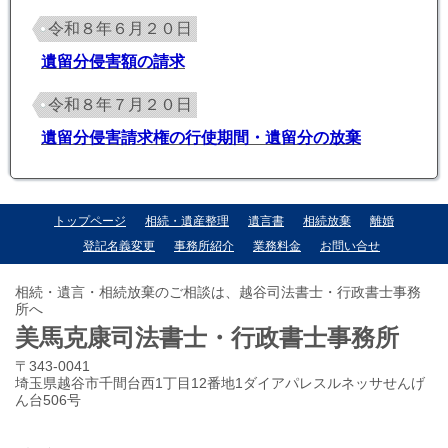
令和８年６月２０日
遺留分侵害額の請求
令和８年７月２０日
遺留分侵害請求権の行使期間・遺留分の放棄
トップページ
相続・遺産整理
遺言書
相続放棄
離婚
登記名義変更
事務所紹介
業務料金
お問い合せ
相続・遺言・相続放棄のご相談は、越谷司法書士・行政書士事務
所へ
美馬克康司法書士・行政書士事務所
〒343-0041
埼玉県越谷市千間台西1丁目12番地1ダイアパレスルネッサせんげ
ん台506号