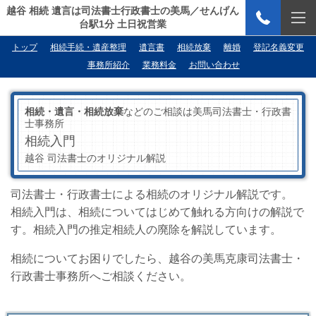
越谷 相続 遺言は司法書士行政書士の美馬／せんげん
台駅1分 土日祝営業
トップ
相続手続・遺産整理
遺言書
相続放棄
離婚
登記名義変更
事務所紹介
業務料金
お問い合わせ
相続・遺言・相続放棄
などのご相談は美馬司法書士・行政書
士事務所
相続入門
越谷 司法書士のオリジナル解説
司法書士・行政書士による相続のオリジナル解説です。
相続入門は、相続についてはじめて触れる方向けの解説で
す。相続入門の推定相続人の廃除を解説しています。
相続についてお困りでしたら、越谷の美馬克康司法書士・
行政書士事務所へご相談ください。