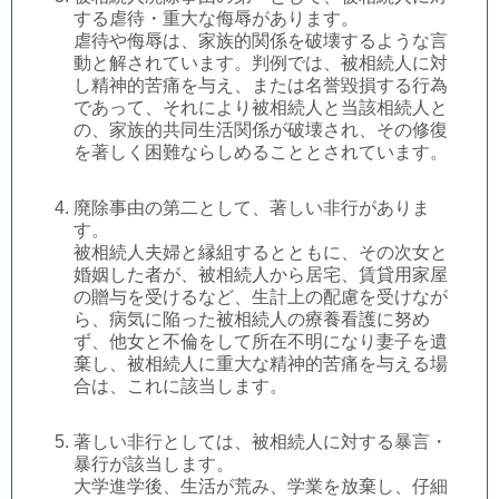
する虐待・重大な侮辱があります。
虐待や侮辱は、家族的関係を破壊するような言
動と解されています。判例では、被相続人に対
し精神的苦痛を与え、または名誉毀損する行為
であって、それにより被相続人と当該相続人と
の、家族的共同生活関係が破壊され、その修復
を著しく困難ならしめることとされています。
廃除事由の第二として、著しい非行がありま
す。
被相続人夫婦と縁組するとともに、その次女と
婚姻した者が、被相続人から居宅、賃貸用家屋
の贈与を受けるなど、生計上の配慮を受けなが
ら、病気に陥った被相続人の療養看護に努め
ず、他女と不倫をして所在不明になり妻子を遺
棄し、被相続人に重大な精神的苦痛を与える場
合は、これに該当します。
著しい非行としては、被相続人に対する暴言・
暴行が該当します。
大学進学後、生活が荒み、学業を放棄し、仔細