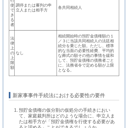
行
使
調停または審判の申
各共同相続人
で
立人または相手方
き
る
者
相続開始時の預貯金債権額の１
法
／３に当該共同相続人の法廷相
律
続分を乗じた額。ただし、標準
上
的な当面の必要性経費、平均的
の
なし
な葬式の額その他の事情を緩和
上
して、預貯金債権の債務者ごと
限
に、法務省令で定める額が上限
額
となる。
新家事事件手続法における必要性の要件
預貯金債権の仮分割の仮処分の手続きにおい
て、家庭裁判所はどのような場合に、申立人ま
たは相手方が「預貯金債権を行使する必要があ
ると認める」ことができるでしょうか。