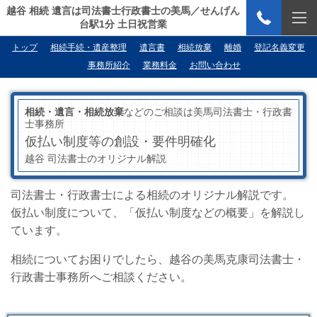
越谷 相続 遺言は司法書士行政書士の美馬／せんげん
台駅1分 土日祝営業
トップ
相続手続・遺産整理
遺言書
相続放棄
離婚
登記名義変更
事務所紹介
業務料金
お問い合わせ
相続・遺言・相続放棄
などのご相談は美馬司法書士・行政書
士事務所
仮払い制度等の創設・要件明確化
越谷 司法書士のオリジナル解説
司法書士・行政書士による相続のオリジナル解説です。
仮払い制度について、「仮払い制度などの概要」を解説し
ています。
相続についてお困りでしたら、越谷の美馬克康司法書士・
行政書士事務所へご相談ください。