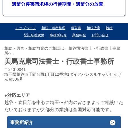
遺留分侵害請求権の行使期間・遺留分の放棄
トップページ
相続・遺産整理
遺言書
相続放棄
離婚
登記名義変更
事務所紹介
業務料金
お問い合せ
相続・遺言・相続放棄のご相談は、越谷司法書士・行政書士事務
所へ
美馬克康司法書士・行政書士事務所
〒343-0041
埼玉県越谷市千間台西1丁目12番地1ダイアパレスルネッサせんげ
ん台506号
●対応エリア
越谷・春日部を中心に埼玉〜都内の皆さまよりご相談いた
だいておりますが大部分の業務は全国対応可能です。
事務所紹介