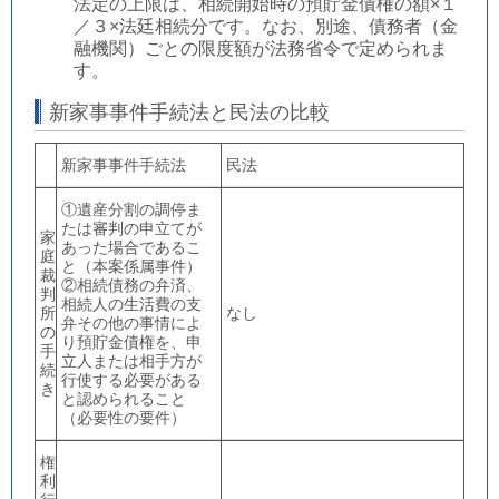
法定の上限は、相続開始時の預貯金債権の額×１
／３×法廷相続分です。なお、別途、債務者（金
融機関）ごとの限度額が法務省令で定められま
す。
新家事事件手続法と民法の比較
新家事事件手続法
民法
①遺産分割の調停ま
たは審判の申立てが
家
あった場合であるこ
庭
と（本案係属事件）
裁
②相続債務の弁済、
判
相続人の生活費の支
所
なし
弁その他の事情によ
の
り預貯金債権を、申
手
立人または相手方が
続
行使する必要がある
き
と認められること
（必要性の要件）
権
利